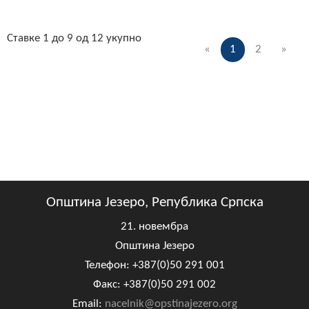
Ставке 1 до 9 од 12 укупно
«
1
2
»
Општина Језеро, Република Српска
21. новембра
Општина Језеро
Телефон: +387(0)50 291 001
Факс: +387(0)50 291 002
Email:
nacelnik@opstinajezero.org