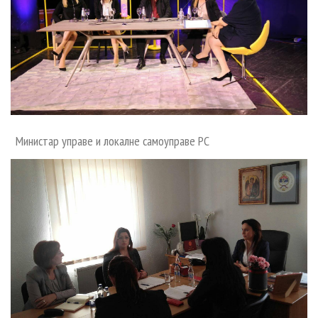
COVID 19
Геоистраживања
ФИНАНСИЈЕ
ПРИВРЕДА
Пољопривреда
Министар управе и локалне самоуправе РС
Туризам
Спорт
ЦИВИЛНА ЗАШТИТА
КОНТАКТ