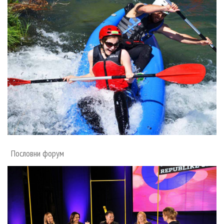
Скупштинско вијеће општине језеро
Састав Скупштине
Службени Гласници
ОПШТИНСКА УПРАВА
ИНФО
Вијести
Активности
Пословни форум
Јавни позиви
Обавјештења
Заштита од пожара