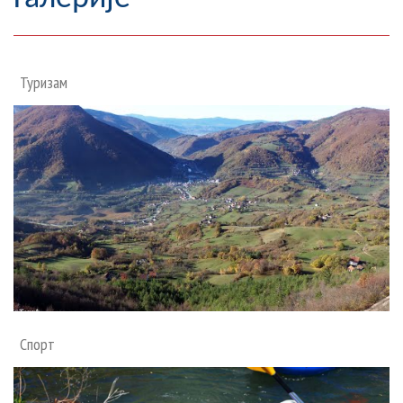
Географија
Насељена мјеста
Туризам
Занимљивости
Фотогалерија
НАЧЕЛНИК
О Начелнику
Замјеник начелника
Извјештај о раду начелника
Спорт
СКУПШТИНА
Статут Општине