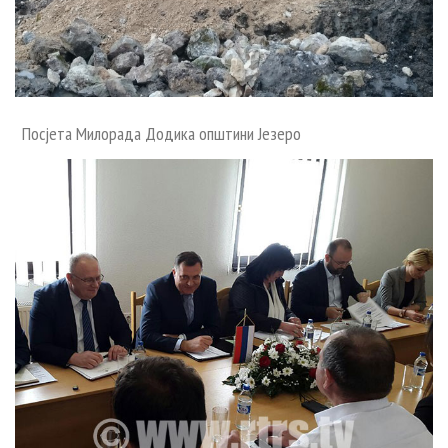
Посјета Милорада Додика општини Језеро