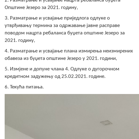
2. Разматрање и усвајање нацрта ребаланса буџета
COVID 19
Општине Језеро за 2021. годину,
Геоистраживања
3. Разматрање и усвајање приједлога одлуке о
утврђивању термина за одржавање јавне расправе
поводом нацрта ребаланса буџета општине Језеро за
ФИНАНСИЈЕ
2021. годину,
ПРИВРЕДА
4. Разматрање и усвајање плана измирења неизмирених
Пољопривреда
обавеза из буџета општине Језеро у 2021. години,
5. Измјене и допуне члана 4. Одлуке о дугорочном
Туризам
кредитном задужењу од 25.02.2021. године.
Спорт
6. Текућа питања.
ЦИВИЛНА ЗАШТИТА
КОНТАКТ