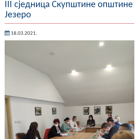
III сједница Скупштине општине
Географија
Језеро
Насељена мјеста
18.03.2021.
Занимљивости
Фотогалерија
НАЧЕЛНИК
О Начелнику
Замјеник начелника
Извјештај о раду начелника
СКУПШТИНА
Статут Општине