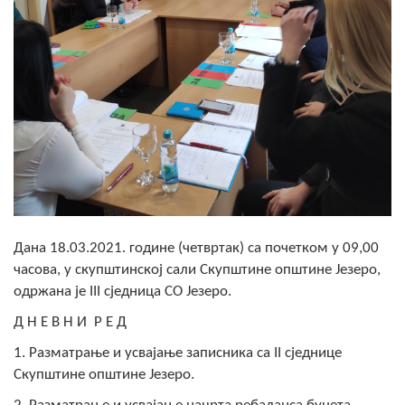
Скупштинско вијеће општине језеро
Састав Скупштине
Службени Гласници
ОПШТИНСКА УПРАВА
ИНФО
Вијести
Дана 18.03.2021. године (четвртак) са почетком у 09,00
Активности
часова, у скупштинској сали Скупштине општине Језеро,
одржана је III сједница СО Језеро.
Јавни позиви
Д Н Е В Н И Р Е Д
Обавјештења
1. Разматрање и усвајање записника са II сједнице
Скупштине општине Језеро.
Заштита од пожара