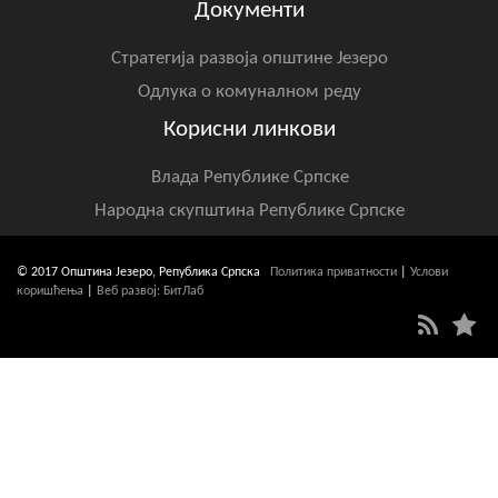
Документи
Стратегија развоја општине Језеро
Одлука о комуналном реду
Корисни линкови
Влада Републике Српске
Народна скупштина Републике Српске
© 2017 Општина Језеро, Република Српска
Политика приватности
|
Услови
коришћења
|
Веб развој: БитЛаб