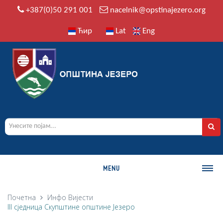
+387(0)50 291 001
nacelnik@opstinajezero.org
Ћир
Lat
Eng
MENU
О ОПШТИНИ
Почетна
Инфо
Вијести
III сједница Скупштине општине Језеро
Историја