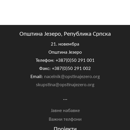
Општина Језеро, Република Српска
21. новембра
Општина Језеро
Телефон: +387(0)50 291 001
Факс: +387(0)50 291 002
Email:
nacelnik@opstinajezero.org
skupstina@opstinajezero.org
...
Јавне набавке
Важни телфони
Пројекти