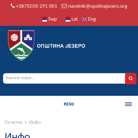
+387(0)50 291 001
nacelnik@opstinajezero.org
Ћир
Lat
Eng
MENU
О ОПШТИНИ
Почетна
Инфо
Историја
Инфо