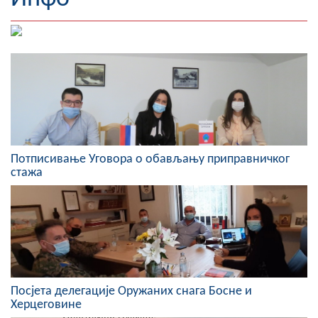
Географија
Насељена мјеста
Занимљивости
Фотогалерија
НАЧЕЛНИК
Потписивање Уговора о обављању приправничког
стажа
О Начелнику
Замјеник начелника
Извјештај о раду начелника
СКУПШТИНА
Посјета делегације Оружаних снага Босне и
Статут Општине
Херцеговине