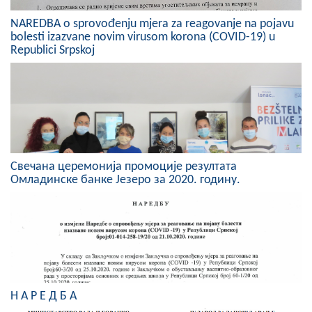
COVID 19
NAREDBA o sprovođenju mjera za reagovanje na pojavu
bolesti izazvane novim virusom korona (COVID-19) u
Геоистраживања
Republici Srpskoj
ФИНАНСИЈЕ
ПРИВРЕДА
Пољопривреда
Туризам
Свечана церемонија промоције резултата
Омладинске банке Језеро за 2020. годину.
Спорт
ЦИВИЛНА ЗАШТИТА
КОНТАКТ
Н А Р Е Д Б А