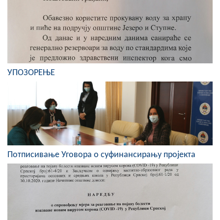
Скупштинско вијеће општине језеро
Састав Скупштине
Службени Гласници
УПОЗОРЕЊЕ
ОПШТИНСКА УПРАВА
ИНФО
Вијести
Активности
Потписивање Уговора о суфинансирању пројекта
Јавни позиви
Обавјештења
Заштита од пожара