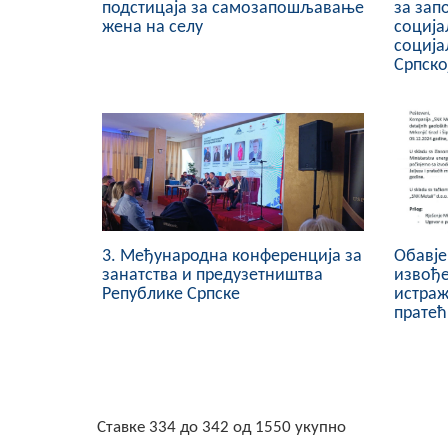
подстицаја за самозапошљавање
за зап
жена на селу
соција
соција
Српско
3. Mеђународнa конференциja за
Обавје
занатства и предузетништва
извођ
Републике Српске
истраж
пратећ
Ставке 334 до 342 од 1550 укупно