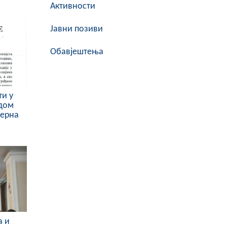
Активности
Јавни позиви
Обавјештења
и у
одом
верна
а и