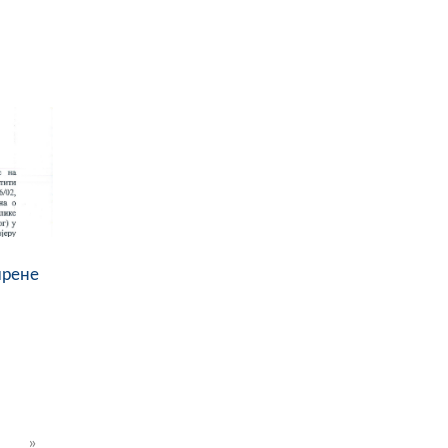
ирене
»