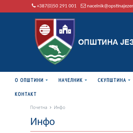
+387(0)50 291 001
nacelnik@opstinajeze
О ОПШТИНИ
НАЧЕЛНИК
СКУПШТИНА
КОНТАКТ
Почетна
Инфо
Инфо