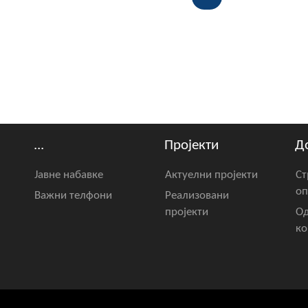
...
Пројекти
Д
Јавне набавке
Актуелни пројекти
Ст
оп
Важни телфони
Реализовани
пројекти
Од
ко