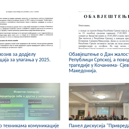
позив за додјелу
Oбавјештење о Дан жалост
цаја за улагања у 2025.
Републици Српској, а пов
и
трагедије у Кочанима- Сје
Македонија.
о техникама комуникације
Панел дискусијa "Привред