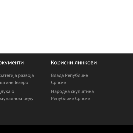
окументи
Корисни линкови
ратегија развоја
Влада Републике
штине Језеро
Српске
лука о
Народна скупштина
муналном реду
Републике Српске