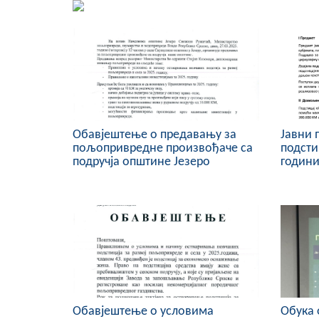
Обавјештење о предавању за
Јавни 
пољопривредне произвођаче са
подсти
подручја општине Језеро
годин
Обавјештење о условима
Обука 