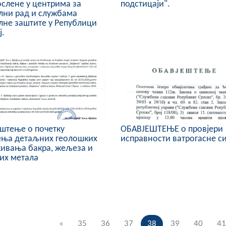
ослене у центрима за
подстицаји".
лни рад и службама
лне заштите у Републици
ј.
штење о почетку
ОБАВЈЕШТЕЊЕ о провјери
ења детаљних геолошких
исправности ватрогасне с
ивања бакра, жељеза и
их метала
«
35
36
37
38
39
40
41