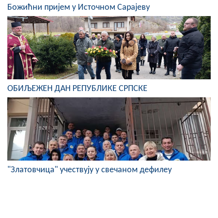
Божићни пријем у Источном Сарајеву
ОБИЉЕЖЕН ДАН РЕПУБЛИКЕ СРПСКЕ
"Златовчица" учествују у свечаном дефилеу