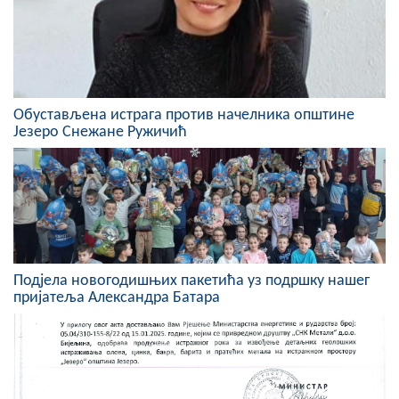
Скупштинско вијеће општине језеро
Састав Скупштине
Службени Гласници
Обустављена истрага против начелника општине
Језеро Снежане Ружичић
ОПШТИНСКА УПРАВА
ИНФО
Вијести
Активности
Подјела новогодишњих пакетића уз подршку нашег
Јавни позиви
пријатеља Александра Батара
Обавјештења
Заштита од пожара