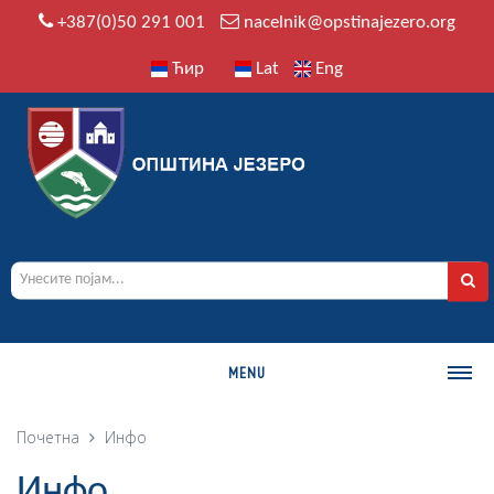
+387(0)50 291 001
nacelnik@opstinajezero.org
Ћир
Lat
Eng
MENU
О ОПШТИНИ
Почетна
Инфо
Историја
Инфо