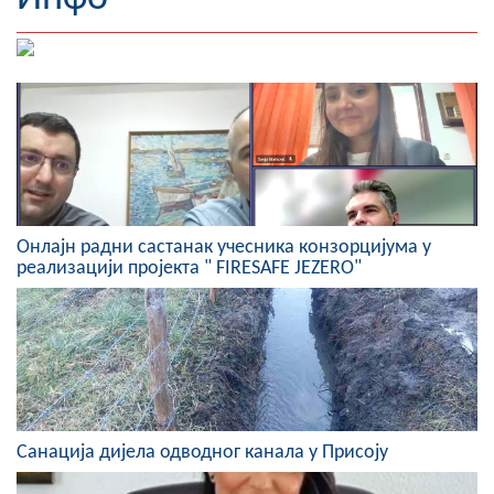
Географија
Насељена мјеста
Занимљивости
Фотогалерија
НАЧЕЛНИК
Oнлајн радни састанак учесника конзорцијума у
реализацији пројекта " FIRESAFE JEZERO"
О Начелнику
Замјеник начелника
Извјештај о раду начелника
СКУПШТИНА
Санација дијела одводног канала у Присоју
Статут Општине