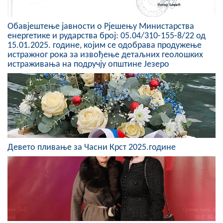
COVID 19
Обавјештење јавности о Рјешењу Министарства
Геоистраживања
енергетике и рударства број: 05.04/310-155-8/22 од
15.01.2025. године, којим се одобрава продужење
ФИНАНСИЈЕ
истражног рока за извођење детаљних геолошких
истраживања на подручју општине Језеро
ПРИВРЕДА
Пољопривреда
Туризам
Спорт
Девето пливање за Часни Крст 2025.године
ЦИВИЛНА ЗАШТИТА
КОНТАКТ