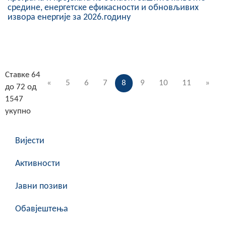
средине, енергетске ефикасности и обновљивих
извора енергије за 2026.годину
Ставке 64
«
5
6
7
8
9
10
11
»
до 72 од
1547
укупно
Вијести
Активности
Јавни позиви
Обавјештења