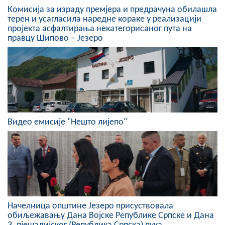
Комисија за израду премјера и предрачуна обилашла
Скупштинско вијеће општине језеро
терен и усагласила наредне кораке у реализацији
пројекта асфалтирања некатегорисаног пута на
Састав Скупштине
правцу Шипово – Језеро
Службени Гласници
ОПШТИНСКА УПРАВА
ИНФО
Вијести
Видео емисије "Нешто лијепо"
Активности
Јавни позиви
Обавјештења
Начелница општине Језеро присуствовала
Заштита од пожара
обиљежавању Дана Војске Републике Српске и Дана