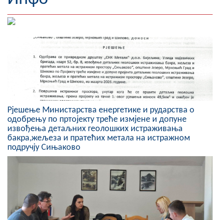
Географија
Насељена мјеста
Занимљивости
Фотогалерија
НАЧЕЛНИК
Рјешење Министарства енергетике и рударства о
одобрењу по пртојекту треће измјене и допуне
О Начелнику
извођења детаљних геолошких истраживања
бакра,жељеза и пратећих метала на истражном
Замјеник начелника
подручју Сињаково
Извјештај о раду начелника
СКУПШТИНА
Статут Општине