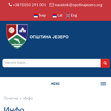
+387(0)50 291 001
nacelnik@opstinajezero.org
Ћир
Lat
Eng
MENU
О ОПШТИНИ
Почетна
Инфо
Историја
Инфо