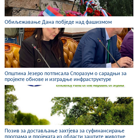
Обиљежавање Дана побједе над фашизмом
Општина Језеро потписала Споразум о сарадњи за
пројекте обнове и изградње инфраструктуре
Позив за достављање захтјева за суфинансирање
програма и пројеката из области заштите животне