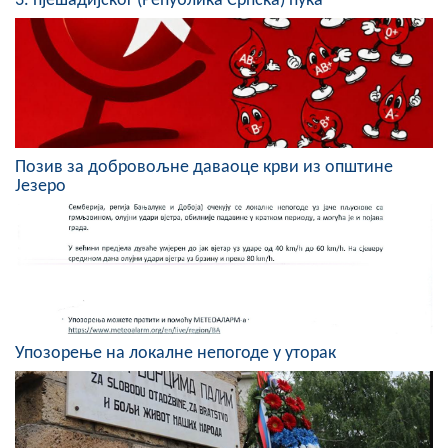
3. пјешадијског (Република Српска) пука
COVID 19
Геоистраживања
ФИНАНСИЈЕ
ПРИВРЕДА
Позив за добровољне даваоце крви из општине
Језеро
Пољопривреда
Туризам
Спорт
ЦИВИЛНА ЗАШТИТА
Упозорење на локалне непогоде у уторак
КОНТАКТ