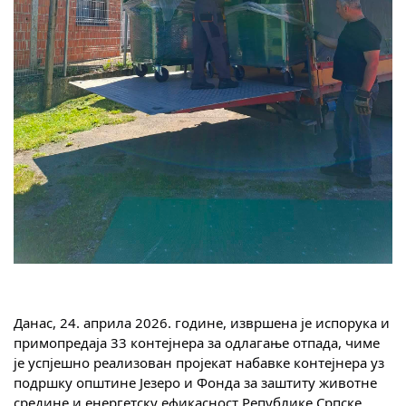
Скупштинско вијеће општине језеро
Састав Скупштине
Службени Гласници
ОПШТИНСКА УПРАВА
ИНФО
Вијести
Активности
Јавни позиви
Данас, 24. априла 2026. године, извршена је испорука и 
Обавјештења
примопредаја 33 контејнера за одлагање отпада, чиме 
је успјешно реализован пројекат набавке контејнера уз 
Заштита од пожара
подршку општине Језеро и Фонда за заштиту животне 
средине и енергетску ефикасност Републике Српске.