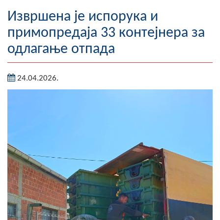
Географија
Извршена је испорука и
примопредаја 33 контејнера за
Насељена мјеста
одлагање отпада
Занимљивости
24.04.2026.
Фотогалерија
НАЧЕЛНИК
О Начелнику
Замјеник начелника
Извјештај о раду начелника
СКУПШТИНА
Статут Општине