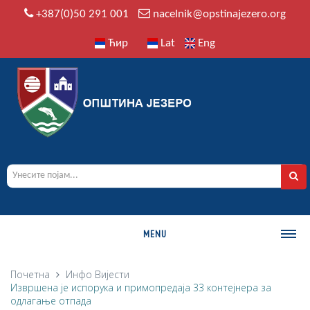
+387(0)50 291 001
nacelnik@opstinajezero.org
Ћир
Lat
Eng
MENU
О ОПШТИНИ
Почетна
Инфо
Вијести
Извршена је испорука и примопредаја 33 контејнера за
Историја
одлагање отпада