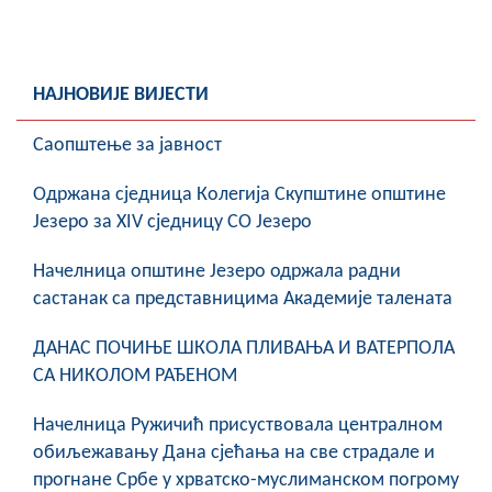
НАЈНОВИЈЕ ВИЈЕСТИ
Саопштење за јавност
Oдржана сједница Колегија Скупштине општине
Језеро за XIV сједницу СО Језеро
Начелница општине Језеро одржала радни
састанак са представницима Академије талената
ДАНАС ПОЧИЊЕ ШКОЛА ПЛИВАЊА И ВАТЕРПОЛА
СА НИКОЛОМ РАЂЕНОМ
Начелница Ружичић присуствовала централном
обиљежавању Дана сјећања на све страдале и
прогнане Србе у хрватско-муслиманском погрому