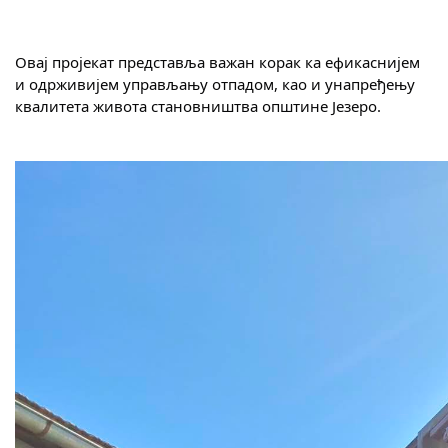
Овај пројекат представља важан корак ка ефикаснијем 
и одрживијем управљању отпадом, као и унапређењу 
квалитета живота становништва општине Језеро.