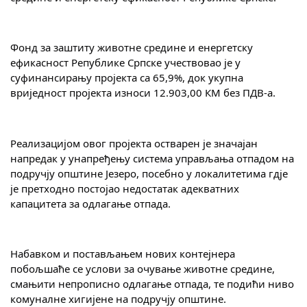
COVID 19
Геоистраживања
Фонд за заштиту животне средине и енергетску 
ефикасност Републике Српске учествовао је у 
ФИНАНСИЈЕ
суфинансирању пројекта са 65,9%, док укупна 
вриједност пројекта износи 12.903,00 КМ без ПДВ-а.
ПРИВРЕДА
Пољопривреда
Реализацијом овог пројекта остварен је значајан 
напредак у унапређењу система управљања отпадом на 
Туризам
подручју општине Језеро, посебно у локалитетима гд‌је 
је претходно постојао недостатак адекватних 
Спорт
капацитета за одлагање отпада.
ЦИВИЛНА ЗАШТИТА
КОНТАКТ
Набавком и постављањем нових контејнера 
побољшаће се услови за очување животне средине, 
смањити непрописно одлагање отпада, те подићи ниво 
комуналне хигијене на подручју општине.