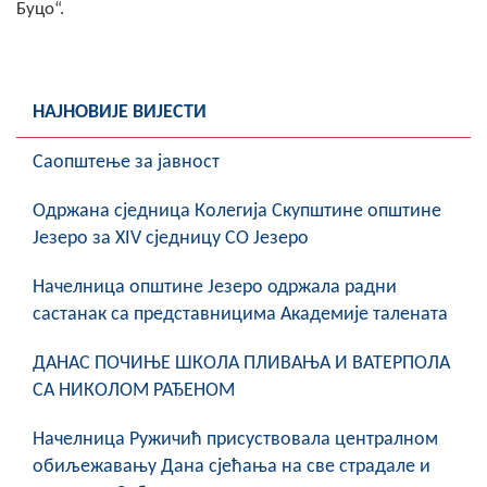
Буцо“.
НАЈНОВИЈЕ ВИЈЕСТИ
Саопштење за јавност
Oдржана сједница Колегија Скупштине општине
Језеро за XIV сједницу СО Језеро
Начелница општине Језеро одржала радни
састанак са представницима Академије талената
ДАНАС ПОЧИЊЕ ШКОЛА ПЛИВАЊА И ВАТЕРПОЛА
СА НИКОЛОМ РАЂЕНОМ
Начелница Ружичић присуствовала централном
обиљежавању Дана сјећања на све страдале и