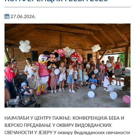
Географија
27.06.2026.
Насељена мјеста
Занимљивости
Фотогалерија
НАЧЕЛНИК
О Начелнику
Замјеник начелника
Извјештај о раду начелника
СКУПШТИНА
НАЈМЛАЂИ У ЦЕНТРУ ПАЖЊЕ: КОНФЕРЕНЦИЈА БЕБА И
ВЈЕРСКО ПРЕДАВАЊЕ У ОКВИРУ ВИДОВДАНСКИХ
Статут Општине
СВЕЧАНОСТИ У ЈЕЗЕРУ У оквиру Видовданских свечаности