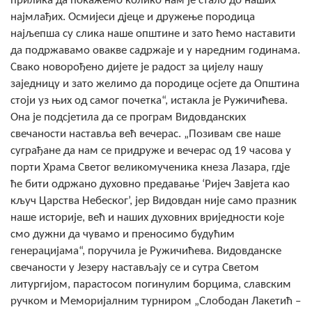
прилика да покажемо колико нам је стало до наших
COVID 19
најмлађих. Осмијеси дјеце и дружење породица
најљепша су слика наше општине и зато ћемо наставити
Геоистраживања
да подржавамо овакве садржаје и у наредним годинама.
Свако новорођено дијете је радост за цијелу нашу
ФИНАНСИЈЕ
заједницу и зато желимо да породице осјете да Општина
стоји уз њих од самог почетка“, истакла је Ружичићева.
ПРИВРЕДА
Она је подсјетила да се програм Видовданских
Пољопривреда
свечаности наставља већ вечерас. „Позивам све наше
суграђане да нам се придруже и вечерас од 19 часова у
Туризам
порти Храма Светог великомученика кнеза Лазара, гдје
ће бити одржано духовно предавање ‘Ријеч Завјета као
Спорт
кључ Царства Небеског’, јер Видовдан није само празник
наше историје, већ и наших духовних вриједности које
ЦИВИЛНА ЗАШТИТА
смо дужни да чувамо и преносимо будућим
генерацијама“, поручила је Ружичићева. Видовданске
КОНТАКТ
свечаности у Језеру настављају се и сутра Светом
литургијом, парастосом погинулим борцима, славским
ручком и Меморијалним турниром „Слободан Лакетић –