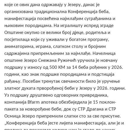
које се ових дана одржавају у Језеру, данас је
Скупштинско вијеће општине језеро
организована традиционална Конференција беба,
манифестација посвећена најмлађим суграђанима и
Састав Скупштине
њиховим породицама. На игралишту испред зграде
Службени Гласници
Општине окупио се велики број дјеце, родитеља и
посјетилаца који су уживали у богатом програму,
ОПШТИНСКА УПРАВА
аниматорима, играма, слатком столу и бројним
садржајима припремљеним за најмлађе. Начелница
ИНФО
општине Језеро Снежана Ружичић уручилa је новчану
подршку у износу од 500 КМ за 14 беба рођених у 2026.
Вијести
години, као знак подршке породицама и подстицаја
рађању. Посебан тренутак свечаности било је уручење
Активности
златног дуката прворођеној беби у Језеру у 2026. години.
Јавни позиви
Уз подршку друштвено одговорних привредника,
компанија Bfarm апотека обезбиједила је 15 поклон-
Обавјештења
пакета за новорођене бебе, док су СТР Драгана и СТР
Осмица Језеро припремили слатки сто за све присутне.
Заштита од пожара
„Конференција беба јесте лијепа манифестација, али је и