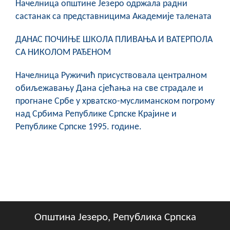
Начелница општине Језеро одржала радни
састанак са представницима Академије талената
ДАНАС ПОЧИЊЕ ШКОЛА ПЛИВАЊА И ВАТЕРПОЛА
СА НИКОЛОМ РАЂЕНОМ
Начелница Ружичић присуствовала централном
обиљежавању Дана сјећања на све страдале и
прогнане Србе у хрватско-муслиманском погрому
над Србима Републике Српске Крајине и
Републике Српске 1995. године.
Општина Језеро, Република Српска