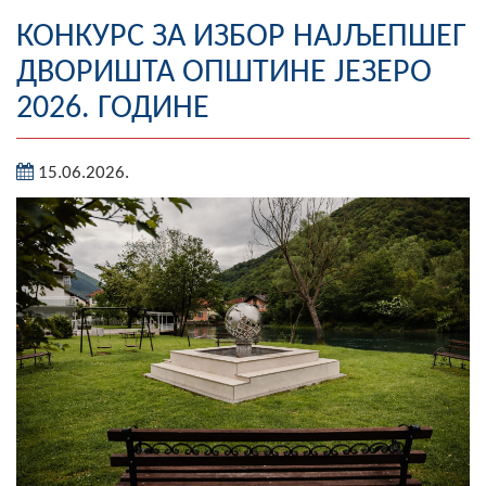
Географија
КОНКУРС ЗА ИЗБОР НАЈЉЕПШЕГ
ДВОРИШТА ОПШТИНЕ ЈЕЗЕРО
Насељена мјеста
2026. ГОДИНЕ
Занимљивости
15.06.2026.
Фотогалерија
НАЧЕЛНИК
О Начелнику
Замјеник начелника
Извјештај о раду начелника
СКУПШТИНА
Статут Општине