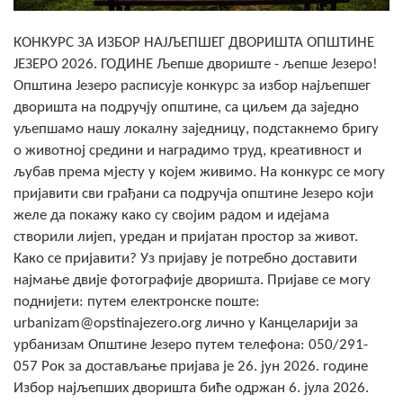
Скупштинско вијеће општине језеро
КОНКУРС ЗА ИЗБОР НАЈЉЕПШЕГ ДВОРИШТА ОПШТИНЕ
Састав Скупштине
ЈЕЗЕРО 2026. ГОДИНЕ Љепше двориште - љепше Језеро!
Општина Језеро расписује конкурс за избор најљепшег
Службени Гласници
дворишта на подручју општине, са циљем да заједно
уљепшамо нашу локалну заједницу, подстакнемо бригу
ОПШТИНСКА УПРАВА
о животној средини и наградимо труд, креативност и
љубав према мјесту у којем живимо. На конкурс се могу
ИНФО
пријавити сви грађани са подручја општине Језеро који
Вијести
желе да покажу како су својим радом и идејама
створили лијеп, уредан и пријатан простор за живот.
Активности
Како се пријавити? Уз пријаву је потребно доставити
најмање двије фотографије дворишта. Пријаве се могу
Јавни позиви
поднијети: путем електронске поште:
urbanizam@opstinajezero.org лично у Канцеларији за
Обавјештења
урбанизам Општине Језеро путем телефона: 050/291-
057 Рок за достављање пријава је 26. јун 2026. године
Заштита од пожара
Избор најљепших дворишта биће одржан 6. јула 2026.