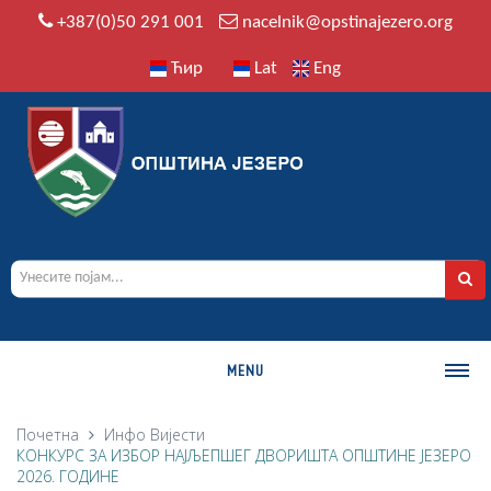
+387(0)50 291 001
nacelnik@opstinajezero.org
Ћир
Lat
Eng
MENU
О ОПШТИНИ
Почетна
Инфо
Вијести
КОНКУРС ЗА ИЗБОР НАЈЉЕПШЕГ ДВОРИШТА ОПШТИНЕ ЈЕЗЕРО
Историја
2026. ГОДИНЕ