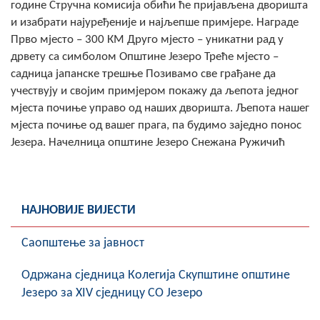
године Стручна комисија обићи ће пријављена дворишта
COVID 19
и изабрати најуређеније и најљепше примјере. Награде
Прво мјесто – 300 КМ Друго мјесто – уникатни рад у
Геоистраживања
дрвету са симболом Општине Језеро Треће мјесто –
садница јапанске трешње Позивамо све грађане да
ФИНАНСИЈЕ
учествују и својим примјером покажу да љепота једног
ПРИВРЕДА
мјеста почиње управо од наших дворишта. Љепота нашег
мјеста почиње од вашег прага, па будимо заједно понос
Пољопривреда
Језера. Начелница општине Језеро Снежана Ружичић
Туризам
Спорт
НАЈНОВИЈЕ ВИЈЕСТИ
ЦИВИЛНА ЗАШТИТА
Саопштење за јавност
КОНТАКТ
Oдржана сједница Колегија Скупштине општине
Језеро за XIV сједницу СО Језеро