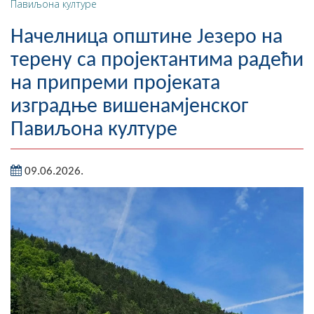
Павиљона културе
Географија
Начелница општине Језеро на
Насељена мјеста
терену са пројектантима радећи
на припреми пројеката
Занимљивости
изградње вишенамјенског
Фотогалерија
Павиљона културе
НАЧЕЛНИК
09.06.2026.
О Начелнику
Замјеник начелника
Извјештај о раду начелника
СКУПШТИНА
Статут Општине