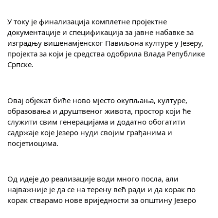
COVID 19
У току је финализација комплетне пројектне 
Геоистраживања
документације и спецификација за јавне набавке за 
изградњу вишенамјенског Павиљона културе у Језеру, 
ФИНАНСИЈЕ
пројекта за који је средства одобрила Влада Републике 
Српске.
ПРИВРЕДА
Пољопривреда
Овај објекат биће ново мјесто окупљања, културе, 
образовања и друштвеног живота, простор који ће 
Туризам
служити свим генерацијама и додатно обогатити 
садржаје које Језеро нуди својим грађанима и 
Спорт
посјетиоцима.
ЦИВИЛНА ЗАШТИТА
КОНТАКТ
Од идеје до реализације води много посла, али 
најважније је да се на терену већ ради и да корак по 
корак стварамо нове вриједности за општину Језеро