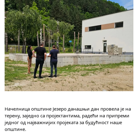
Скупштинско вијеће општине језеро
Састав Скупштине
Службени Гласници
ОПШТИНСКА УПРАВА
ИНФО
Вијести
Активности
Јавни позиви
Начелница општине Језеро данашњи дан провела је на 
Обавјештења
терену, заједно са пројектантима, радећи на припреми 
једног од најважнијих пројеката за будућност наше 
Заштита од пожара
општине.