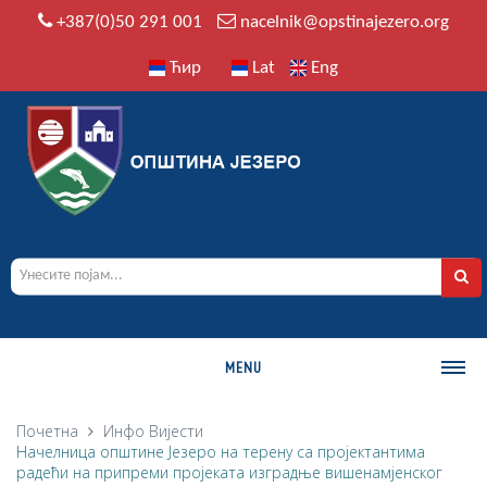
+387(0)50 291 001
nacelnik@opstinajezero.org
Ћир
Lat
Eng
MENU
О ОПШТИНИ
Почетна
Инфо
Вијести
Начелница општине Језеро на терену са пројектантима
Историја
радећи на припреми пројеката изградње вишенамјенског