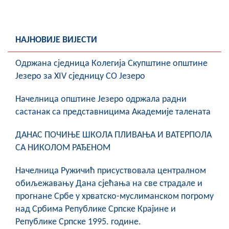
НАЈНОВИЈЕ ВИЈЕСТИ
Oдржана сједница Колегија Скупштине општине
Језеро за XIV сједницу СО Језеро
Начелница општине Језеро одржала радни
састанак са представницима Академије талената
ДАНАС ПОЧИЊЕ ШКОЛА ПЛИВАЊА И ВАТЕРПОЛА
СА НИКОЛОМ РАЂЕНОМ
Начелница Ружичић присуствовала централном
обиљежавању Дана сјећања на све страдале и
прогнане Србе у хрватско-муслиманском погрому
над Србима Републике Српске Крајине и
Републике Српске 1995. године.