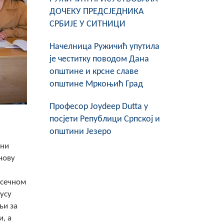
ДОЧЕКУ ПРЕДСЈЕДНИКА
СРБИЈЕ У СИТНИЦИ
Начелница Ружичић упутила
је честитку поводом Дана
општине и крсне славе
општине Мркоњић Град
Професор Joydeep Dutta у
посјети Републици Српској и
општини Језеро
ени
нову
есечном
лусу
љи за
, а