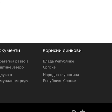
е
окументи
Корисни линкови
ратегија развоја
Влада Републике
штине Језеро
Српске
лука о
Народна скупштина
муналном реду
Републике Српске