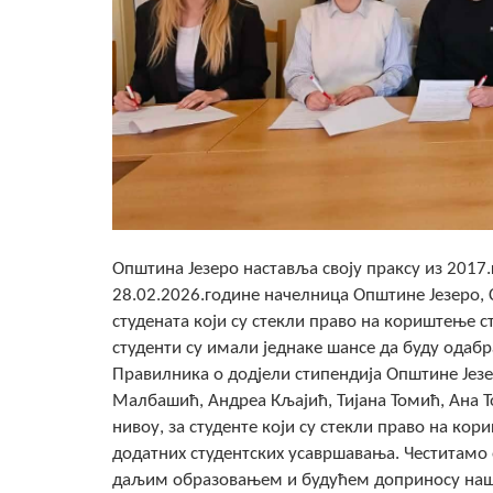
Општина Језеро наставља своју праксу из 201
28.02.2026.године начелница Општине Језеро, 
студената који су стекли право на кориштење 
студенти су имали једнаке шансе да буду одабр
Правилника о додјели стипендија Општине Језе
Малбашић, Андреа Кљајић, Тијана Томић, Ана Т
нивоу, за студенте који су стекли право на ко
додатних студентских усавршавања. Честитамо
даљим образовањем и будућем доприносу нашој