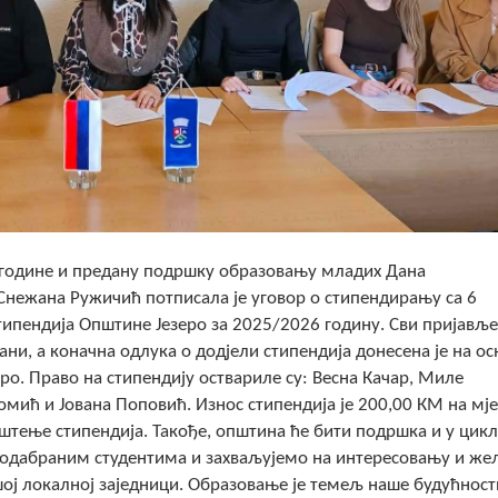
7.гoдине и предану подршку образовању младих Дана
Снежана Ружичић потписала је уговор о стипендирању са 6
стипендија Општине Језеро за 2025/2026 годину. Сви пријављ
ани, а коначна одлука о додјели стипендија донесена је на ос
ро. Право на стипендију оствариле су: Весна Качар, Миле
омић и Јована Поповић. Износ стипендија је 200,00 КМ на мј
риштење стипендија. Такође, општина ће бити подршка и у цик
 одабраним студентима и захваљујемо на интересовању и же
 локалној заједници. Образовање је темељ наше будућности