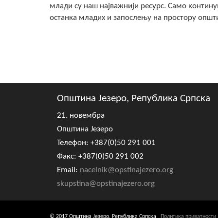
млади су наш најважнији ресурс. Само конти
останка младих и запослењу на простору општ
Општина Језеро, Република Српска
21. новембра
Општина Језеро
Телефон: +387(0)50 291 001
Факс: +387(0)50 291 002
Email:
nacelnik@opstinajezero.org
skupstina@opstinajezero.org
© 2017 Општина Језеро, Република Српска
Политика приватности