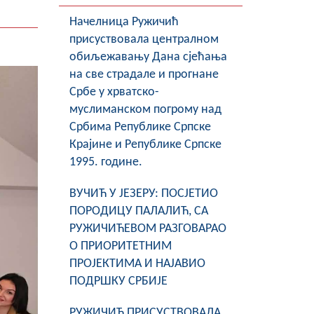
Начелница Ружичић
присуствовала централном
обиљежавању Дана сјећања
на све страдале и прогнане
Србе у хрватско-
муслиманском погрому над
Србима Републике Српске
Крајине и Републике Српске
1995. године.
ВУЧИЋ У ЈЕЗЕРУ: ПОСЈЕТИО
ПОРОДИЦУ ПАЛАЛИЋ, СА
РУЖИЧИЋЕВОМ РАЗГОВАРАО
О ПРИОРИТЕТНИМ
ПРОЈЕКТИМА И НАЈАВИО
ПОДРШКУ СРБИЈЕ
РУЖИЧИЋ ПРИСУСТВОВАЛА