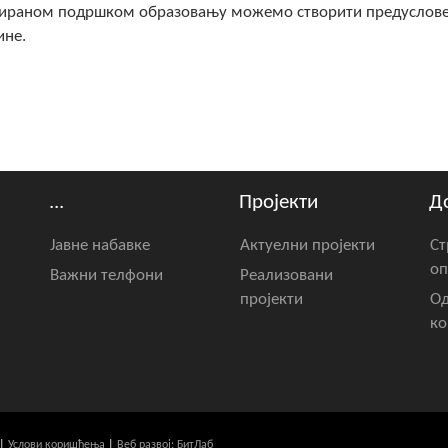
нуираном подршком образовању можемо створити предуслов
ине.
...
Пројекти
Д
Јавне набавке
Актуелни пројекти
Ст
оп
Важни телфони
Реализовани
пројекти
Од
ко
|
Услови коришћења
|
Веб развој: БитЛаб