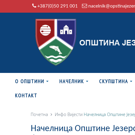
+387(0)50 291 001
nacelnik@opstinajeze
О ОПШТИНИ
НАЧЕЛНИК
СКУПШТИНА
КОНТАКТ
Почетна
Инфо
Вијести
Начелница Општине Језер
Начелница Општине Језеро