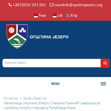
+387(0)50 291 001
nacelnik@opstinajezero.org
Ћир
Lat
Eng
MENU
О ОПШТИНИ
Почетна
Инфо
Вијести
Начелница општине Језеро Снежана Ружичић завршила је
Историја
службену посјету Народној Републици Кини