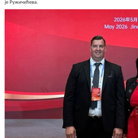
је Ружичићева.