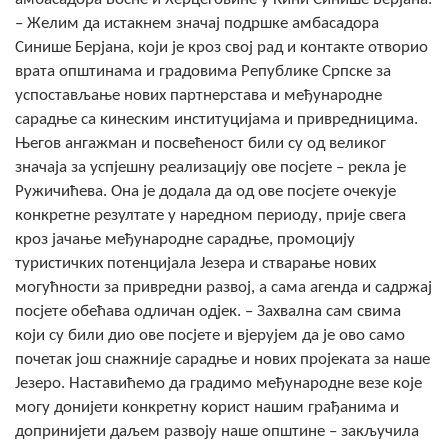
– Желим да истакнем значај подршке амбасадора
Синише Берјана, који је кроз свој рад и контакте отворио
врата општинама и градовима Републике Српске за
успостављање нових партнерстава и међународне
сарадње са кинеским институцијама и привредницима.
Његов ангажман и посвећеност били су од великог
значаја за успјешну реализацију ове посјете – рекла је
Ружичићева. Она је додала да од ове посјете очекује
конкретне резултате у наредном периоду, прије свега
кроз јачање међународне сарадње, промоцију
туристичких потенцијала Језера и стварање нових
могућности за привредни развој, а сама агенда и садржај
посјете обећава одличан од‌јек. – Захвална сам свима
који су били дио ове посјете и вјерујем да је ово само
почетак још снажније сарадње и нових пројеката за наше
Језеро. Наставићемо да градимо међународне везе које
могу донијети конкретну корист нашим грађанима и
допринијети даљем развоју наше општине – закључила