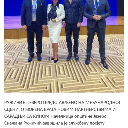
Скупштинско вијеће општине језеро
Састав Скупштине
Службени Гласници
ОПШТИНСКА УПРАВА
ИНФО
Вијести
Активности
Јавни позиви
РУЖИЧИЋ: ЈЕЗЕРО ПРЕДСТАВЉЕНО НА МЕЂУНАРОДНОЈ
Обавјештења
СЦЕНИ, ОТВОРЕНА ВРАТА НОВИМ ПАРТНЕРСТВИМА И
САРАДЊИ СА КИНОМ Начелница општине Језеро
Заштита од пожара
Снежана Ружичић завршила је службену посјету