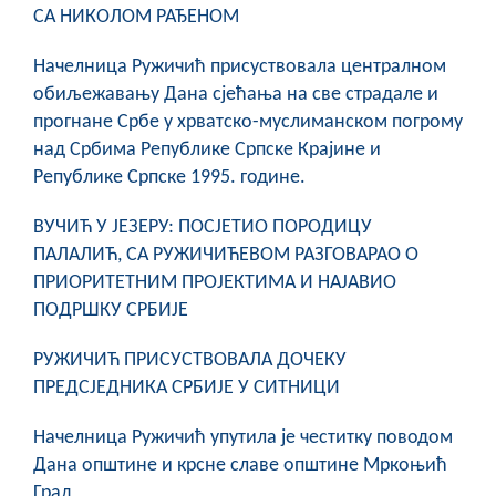
СА НИКОЛОМ РАЂЕНОМ
Начелница Ружичић присуствовала централном
обиљежавању Дана сјећања на све страдале и
прогнане Србе у хрватско-муслиманском погрому
над Србима Републике Српске Крајине и
Републике Српске 1995. године.
ВУЧИЋ У ЈЕЗЕРУ: ПОСЈЕТИО ПОРОДИЦУ
ПАЛАЛИЋ, СА РУЖИЧИЋЕВОМ РАЗГОВАРАО О
ПРИОРИТЕТНИМ ПРОЈЕКТИМА И НАЈАВИО
ПОДРШКУ СРБИЈЕ
РУЖИЧИЋ ПРИСУСТВОВАЛА ДОЧЕКУ
ПРЕДСЈЕДНИКА СРБИЈЕ У СИТНИЦИ
Начелница Ружичић упутила је честитку поводом
Дана општине и крсне славе општине Мркоњић
Град