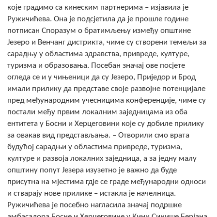
које градимо са кинеским партнерима – изјавила је
Ружичићева. Она је подсјетила да је прошле године
потписан Споразум о братимљењу између општине
Језеро и Венчанг дистрикта, чиме су створени темељи за
сарадњу у областима здравства, привреде, културе,
туризма и образовања. Посебан значај ове посјете
огледа се и у чињеници да су Језеро, Приједор и Брод
имали прилику да представе своје развојне потенцијале
пред међународним учесницима конференције, чиме су
постали међу првим локалним заједницама из оба
ентитета у Босни и Херцеговини које су добиле прилику
за овакав вид представљања. – Отворили смо врата
будућој сарадњи у областима привреде, туризма,
културе и развоја локалних заједница, а за једну малу
општину попут Језера изузетно је важно да буде
присутна на мјестима гд‌је се граде међународни односи
и стварају нове прилике – истакла је начелница.
Ружичићева је посебно нагласила значај подршке
амбасадора Босне и Херцеговине у Кини Синише Берјана.