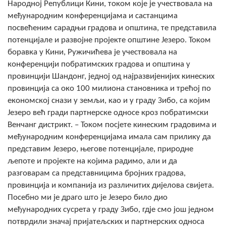
Народној Републици Кини, током које је учествовала на
COVID 19
међународним конференцијама и састанцима
посвећеним сарадњи градова и општина, те представила
Геоистраживања
потенцијале и развојне пројекте општине Језеро. Током
боравка у Кини, Ружичићева је учествовала на
ФИНАНСИЈЕ
конференцији побратимских градова и општина у
ПРИВРЕДА
провинцији Шандонг, једној од најразвијенијих кинеских
провинција са око 100 милиона становника и трећој по
Пољопривреда
економској снази у земљи, као и у граду Зибо, са којим
Језеро већ гради партнерске односе кроз побратимски
Туризам
Венчанг дистрикт. – Током посјете кинеским градовима и
међународним конференцијама имала сам прилику да
Спорт
представим Језеро, његове потенцијале, природне
љепоте и пројекте на којима радимо, али и да
ЦИВИЛНА ЗАШТИТА
разговарам са представницима бројних градова,
КОНТАКТ
провинција и компанија из различитих дијелова свијета.
Посебно ми је драго што је Језеро било дио
међународних сусрета у граду Зибо, гд‌је смо још једном
потврдили значај пријатељских и партнерских односа