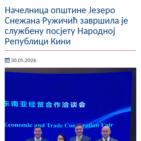
Географија
Начелница општине Језеро
Снежана Ружичић завршила је
Насељена мјеста
службену посјету Народној
Занимљивости
Републици Кини
Фотогалерија
30.05.2026.
НАЧЕЛНИК
О Начелнику
Замјеник начелника
Извјештај о раду начелника
СКУПШТИНА
Статут Општине