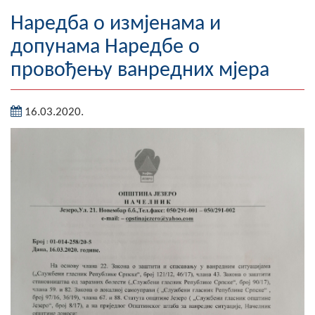
Географија
Наредба о измјенама и
допунама Наредбе о
Насељена мјеста
провођењу ванредних мјера
Занимљивости
16.03.2020.
Фотогалерија
НАЧЕЛНИК
О Начелнику
Замјеник начелника
Извјештај о раду начелника
СКУПШТИНА
Статут Општине