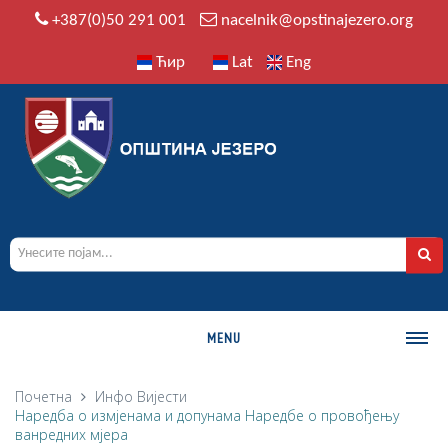
+387(0)50 291 001
nacelnik@opstinajezero.org
Ћир
Lat
Eng
MENU
О ОПШТИНИ
Почетна
Инфо
Вијести
Наредба о измјенама и допунама Наредбе о провођењу
Историја
ванредних мјера