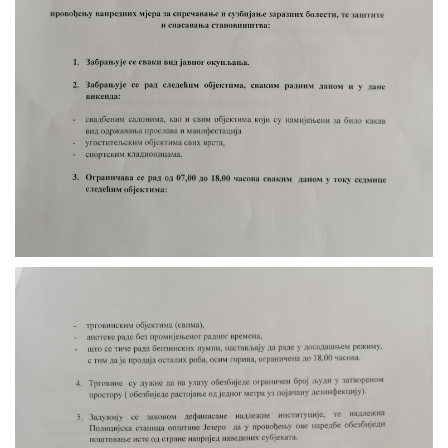
COVID 19
Геоистраживања
ФИНАНСИЈЕ
ПРИВРЕДА
Пољопривреда
Туризам
Спорт
ЦИВИЛНА ЗАШТИТА
КОНТАКТ