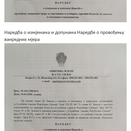
Скупштинско вијеће општине језеро
Састав Скупштине
Службени Гласници
Наредба о измјенама и допунама Наредбе о провођењу
ванредних мјера
ОПШТИНСКА УПРАВА
ИНФО
Вијести
Активности
Јавни позиви
Обавјештења
Заштита од пожара