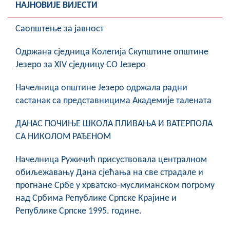
НАЈНОВИЈЕ ВИЈЕСТИ
Саопштење за јавност
Oдржана сједница Колегија Скупштине општине
Језеро за XIV сједницу СО Језеро
Начелница општине Језеро одржала радни
састанак са представницима Академије талената
ДАНАС ПОЧИЊЕ ШКОЛА ПЛИВАЊА И ВАТЕРПОЛА
СА НИКОЛОМ РАЂЕНОМ
Начелница Ружичић присуствовала централном
обиљежавању Дана сјећања на све страдале и
прогнане Србе у хрватско-муслиманском погрому
над Србима Републике Српске Крајине и
Републике Српске 1995. године.