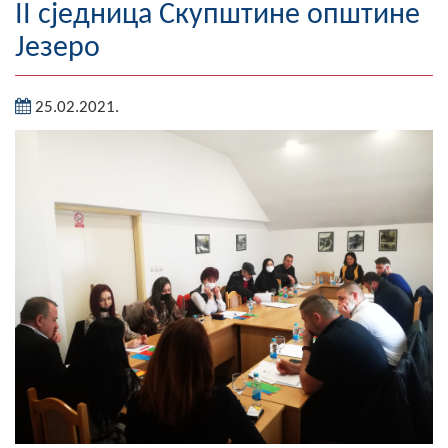
II сједница Скупштине општине
Географија
Језеро
Насељена мјеста
25.02.2021.
Занимљивости
Фотогалерија
НАЧЕЛНИК
О Начелнику
Замјеник начелника
Извјештај о раду начелника
СКУПШТИНА
Статут Општине