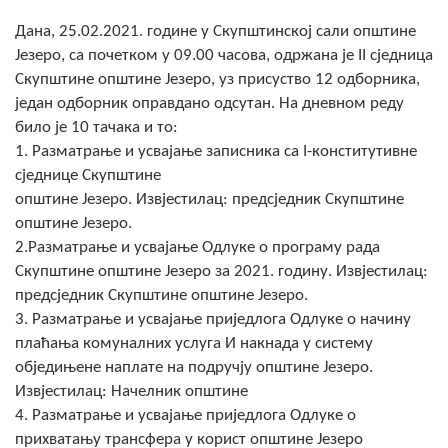
Скупштинско вијеће општине језеро
Дана, 25.02.2021. године у Скупштинској сали општине
Језеро, са почетком у 09.00 часова, одржана је II сједница
Састав Скупштине
Скупштине општине Језеро, уз присуство 12 одборника,
један одборник оправдано одсутан. На дневном реду
Службени Гласници
било је 10 тачака и то:
1. Разматрање и усвајање записника са I-конститутивне
ОПШТИНСКА УПРАВА
сједнице Скупштине
општине Језеро. Извјестилац: предсједник Скупштине
ИНФО
општине Језеро.
Вијести
2.Разматрање и усвајање Одлуке о програму рада
Скупштине општине Језеро за 2021. годину. Извјестилац:
Активности
предсједник Скупштине општине Језеро.
3. Разматрање и усвајање приједлога Одлуке о начину
Јавни позиви
плаћања комуналних услуга И накнада у систему
обједињене наплате на подручју општине Језеро.
Обавјештења
Извјестилац: Начелник општине
4. Разматрање и усвајање приједлога Одлуке о
Заштита од пожара
прихватању трансфера у корист општине Језеро