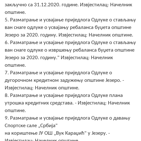
COVID 19
закључно са 31.12.2020. године. Извјестилац: Начелник
општине.
Геоистраживања
5. Разматрање и усвајање приједлога Одлуке о стављању
ван снаге одлуке о усвајању ребаланса буџета општине
ФИНАНСИЈЕ
Језеро за 2020. годину. Извјестилац: Начелник општине.
6. Разматрање и усвајање приједлога Одлуке о стављању
ПРИВРЕДА
ван снаге одлуке о извршењу ребаланса буџета општине
Језеро за 2020. годину." Извјестилац: Начелник
Пољопривреда
општине.
Туризам
7. Разматрање и усвајање приједлога Одлуке о
дугорочном кредитном задужењу општине Језеро. -
Спорт
Извјестилац: Начелник општине.
8. Разматрање и усвајање приједлога Одлуке плана
ЦИВИЛНА ЗАШТИТА
утрошка кредитних средстава. - Извјестилац: Начелник
општине.
КОНТАКТ
9. Разматрање и усвајање приједлога Одлуке о давању
Спортске сале „Србија"
на кориштење ЈУ ОШ „Вук Караџић" у Језеру. -
Извјестилац: Начелник општине.