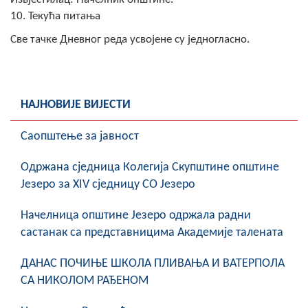
10. Текућа питања
Све тачке Дневног реда усвојене су једногласно.
НАЈНОВИЈЕ ВИЈЕСТИ
Саопштење за јавност
Oдржана сједница Колегија Скупштине општине
Језеро за XIV сједницу СО Језеро
Начелница општине Језеро одржала радни
састанак са представницима Академије талената
ДАНАС ПОЧИЊЕ ШКОЛА ПЛИВАЊА И ВАТЕРПОЛА
СА НИКОЛОМ РАЂЕНОМ