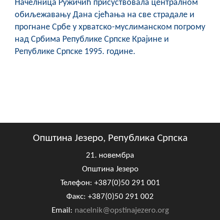
Начелница Ружичић присуствовала централном
обиљежавању Дана сјећања на све страдале и
прогнане Србе у хрватско-муслиманском погрому
над Србима Републике Српске Крајине и
Републике Српске 1995. године.
Општина Језеро, Република Српска
21. новембра
Општина Језеро
Телефон: +387(0)50 291 001
Факс: +387(0)50 291 002
Email:
nacelnik@opstinajezero.org