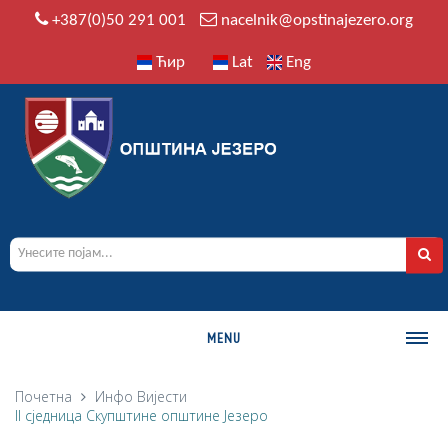
+387(0)50 291 001
nacelnik@opstinajezero.org
Ћир
Lat
Eng
MENU
О ОПШТИНИ
Почетна
Инфо
Вијести
II сједница Скупштине општине Језеро
Историја