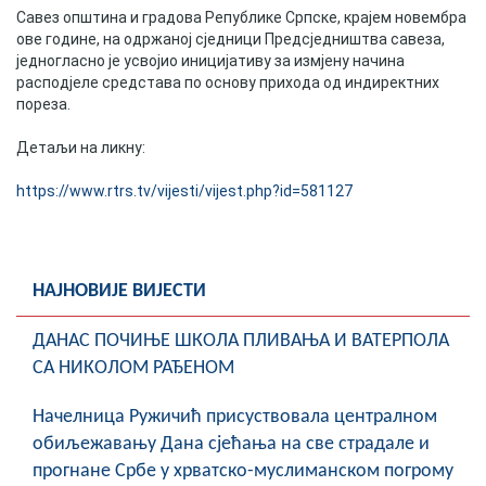
Савез општина и градова Републике Српске, крајем новембра
Скупштинско вијеће општине језеро
ове године, на одржаној сједници Предсједништва савеза,
једногласно је усвојио иницијативу за измјену начина
Састав Скупштине
расподјеле средстава по основу прихода од индиректних
пореза.
Службени Гласници
Детаљи на ликну:
ОПШТИНСКА УПРАВА
https://www.rtrs.tv/vijesti/vijest.php?id=581127
ИНФО
Вијести
НАЈНОВИЈЕ ВИЈЕСТИ
Активности
ДАНАС ПОЧИЊЕ ШКОЛА ПЛИВАЊА И ВАТЕРПОЛА
Јавни позиви
СА НИКОЛОМ РАЂЕНОМ
Обавјештења
Начелница Ружичић присуствовала централном
обиљежавању Дана сјећања на све страдале и
Заштита од пожара
прогнане Србе у хрватско-муслиманском погрому