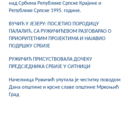
над Србима Републике Српске Крајине и
COVID 19
Републике Српске 1995. године.
Геоистраживања
ВУЧИЋ У ЈЕЗЕРУ: ПОСЈЕТИО ПОРОДИЦУ
ПАЛАЛИЋ, СА РУЖИЧИЋЕВОМ РАЗГОВАРАО О
ФИНАНСИЈЕ
ПРИОРИТЕТНИМ ПРОЈЕКТИМА И НАЈАВИО
ПРИВРЕДА
ПОДРШКУ СРБИЈЕ
Пољопривреда
РУЖИЧИЋ ПРИСУСТВОВАЛА ДОЧЕКУ
ПРЕДСЈЕДНИКА СРБИЈЕ У СИТНИЦИ
Туризам
Начелница Ружичић упутила је честитку поводом
Спорт
Дана општине и крсне славе општине Мркоњић
Град
ЦИВИЛНА ЗАШТИТА
КОНТАКТ