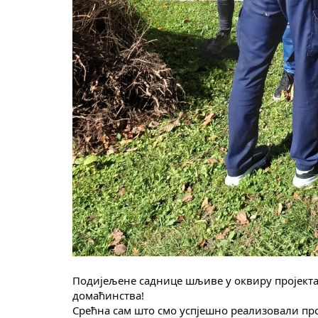
Подијељене саднице шљиве у оквиру пројекта 
домаћинства!
Срећна сам што смо успјешно реализовали пр