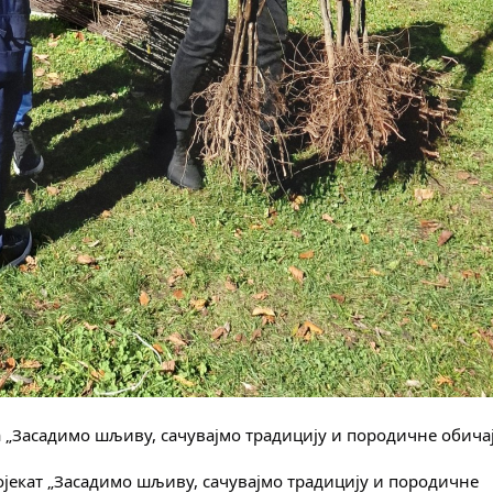
„Засадимо шљиву, сачувајмо традицију и породичне обичај
ојекат „Засадимо шљиву, сачувајмо традицију и породичне