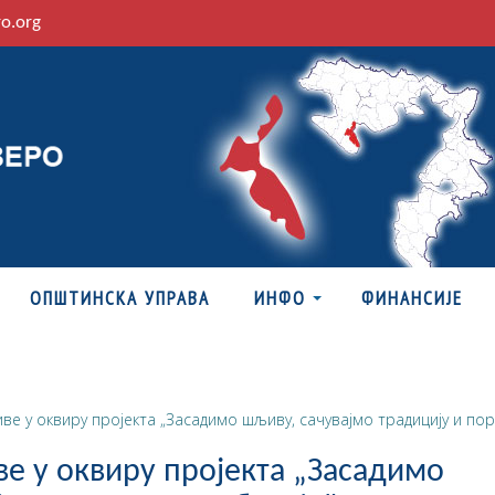
ro.org
ОПШТИНСКА УПРАВА
ИНФО
ФИНАНСИЈЕ
е у оквиру пројекта „Засадимо шљиву, сачувајмо традицију и пор
 у оквиру пројекта „Засадимо