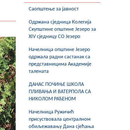
Саопштење за јавност
Oдржана сједница Колегија
Скупштине општине Језеро за
XIV сједницу СО Језеро
Начелница општине Језеро
одржала радни састанак са
представницима Академије
талената
ДАНАС ПОЧИЊЕ ШКОЛА
ПЛИВАЊА И ВАТЕРПОЛА СА
НИКОЛОМ РАЂЕНОМ
Начелница Ружичић
присуствовала централном
обиљежавању Дана сјећања