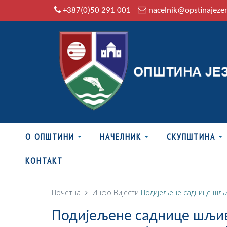
+387(0)50 291 001
nacelnik@opstinajeze
О ОПШТИНИ
НАЧЕЛНИК
СКУПШТИНА
КОНТАКТ
Почетна
Инфо
Вијести
Подијељене саднице шљив
Подијељене саднице шљиве