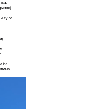
нка.
развој
л
и су се
ај
ом
и
а ће
чувамо