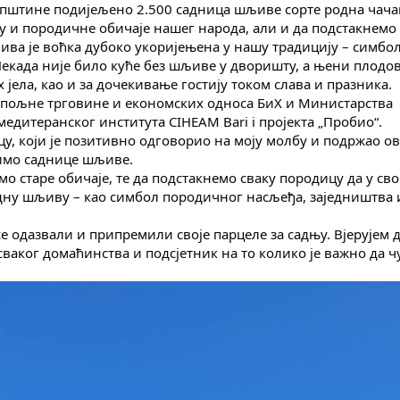
е општине подијељено 2.500 садница шљиве сорте родна чача
у и породичне обичаје нашег народа, али и да подстакнемо 
ва је воћка дубоко укоријењена у нашу традицију – симбо
екада није било куће без шљиве у дворишту, а њени плодов
 јела, као и за дочекивање гостију током слава и празника.
 спољне трговине и економских односа БиХ и Министарства
едитеранског института CIHEAM Bari i пројекта „Пробио“.
, који је позитивно одговорио на моју молбу и подржао ов
лимо саднице шљиве.
 старе обичаје, те да подстакнемо сваку породицу да у св
едну шљиву – као симбол породичног насљеђа, заједништва 
 одазвали и припремили своје парцеле за садњу. Вјерујем д
 сваког домаћинства и подсјетник на то колико је важно да 