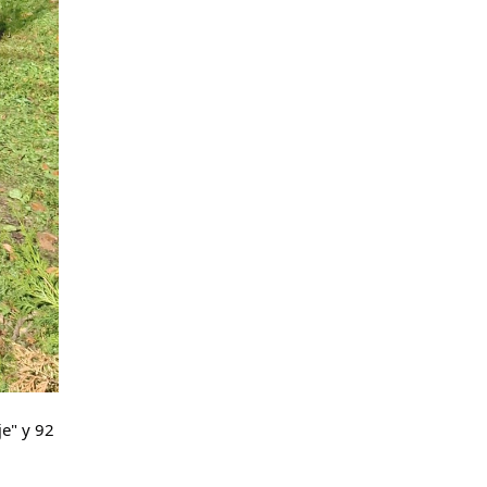
е" у 92