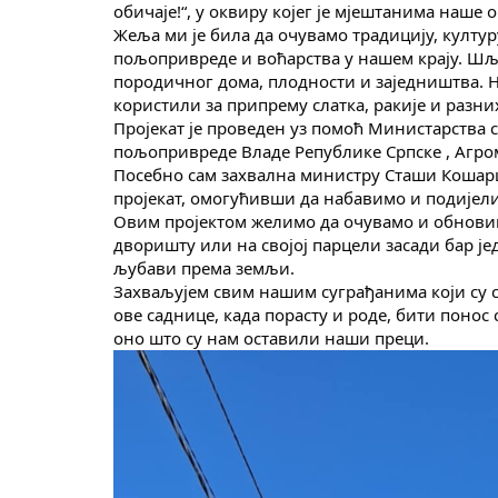
обичаје!“, у оквиру којег је мјештанима наш
Жеља ми је била да очувамо традицију, култур
пољопривреде и воћарства у нашем крају. Шљи
породичног дома, плодности и заједништва. Н
користили за припрему слатка, ракије и разних
Пројекат је проведен уз помоћ Министарства
пољопривреде Владе Републике Српске , Агром
Посебно сам захвална министру Сташи Кошарцу
пројекат, омогућивши да набавимо и подије
Овим пројектом желимо да очувамо и обновимо
дворишту или на својој парцели засади бар ј
љубави према земљи.
Захваљујем свим нашим суграђанима који су се
ове саднице, када порасту и роде, бити понос
оно што су нам оставили наши преци.