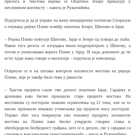
прилога и текстова којима се Општина Језеро приказује у
негативном контексту – навела је Ружичићева.
Подсјетила је да је управо на њену иницијативу потписан Споразум
о очувању ријеке Пливе између општина Језеро, Шипово и Јајце.
– Ријека Плива повезује Шипово, Јајце и Језеро од извора до ушћа.
Након тога десила се изградња мини-хидроцентрале у Шипову, а
потом и уништавање корита Пливе у Јајцу. И онда доживите да ти
исти људи нама говоре о екологији – поручила је начелница.
Осврнула се и на питање контроле носивости мостова на ријеци
Пливи, које је такође било тема у јавности.
– Трагом пројекта слали смо дописе општини Јајце, Сарајеву и
архивама како бисмо пронашли старе пројекте мостова. На
мостовима су постојали знакови ограничења од 12 тона, али за то
нисмо пронашли никакво утемељење јер пројекти нису постојали.
Управо због тога покренули смо поновну процјену носивости
мостова на Пливи како бисмо утврдили стварно стање и
обезбиједили безбједност грађана, што се и десило, све у сарадњи са
струком и максималном транспарентношћу – рекла је Ружичићева.