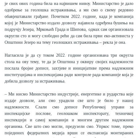
је свих ових година била на највишем нивоу. Министарство је дало
одобрење за геолошка истраживања, а ми смо о свему редовно
обавјештавали грађане. Почетком 2022. године, када је компанија
којој је Министарство издало дозволу најавила одређена бушења на
подручју Језера, Мркоњић Града и Шипова, одмах сам организовала
округли сто и могу слободно рећи да сам била први еко-активиста у
Општини Језеро на тему геолошких истраживања – рекла је она.
Нагласила је да су током 2022. године организована три округла
стола на ову тему, те да је Општина у оквиру својих надлежности
послала бројне дописе, захтјеве и иницијативе према надлежним
институцијама и инспекцијама ради контроле рада компаније која је
добила дозволу за истраживања.
– Ми нисмо Министарство индустрије, енергетике и рударства које
издаје дозволе, али смо урадили све што је било у нашој
надлежности. Слали смо дописе Републичкој управи за
инспекцијске послове, геолошком инспекторату, техничкој
инспекцији и самој компанији и многим другим надлежним
органима. Све што смо могли, предузели смо. Упркос томе, преко
појединих федералних медија врши се експанзија монтираних