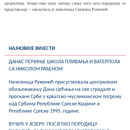
пројектима. Језеро има пуно љепшу слику него што појединци то
представљају – закључила је начелница Снежана Ружичић.
НАЈНОВИЈЕ ВИЈЕСТИ
ДАНАС ПОЧИЊЕ ШКОЛА ПЛИВАЊА И ВАТЕРПОЛА
СА НИКОЛОМ РАЂЕНОМ
Начелница Ружичић присуствовала централном
обиљежавању Дана сјећања на све страдале и
прогнане Србе у хрватско-муслиманском погрому
над Србима Републике Српске Крајине и
Републике Српске 1995. године.
ВУЧИЋ У ЈЕЗЕРУ: ПОСЈЕТИО ПОРОДИЦУ