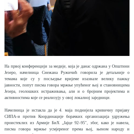
Скупштинско вијеће општине језеро
Састав Скупштине
Службени Гласници
ОПШТИНСКА УПРАВА
ИНФО
На првој конференцији за медије, која је данас одржана у Општини
Вијести
Језеро, начелница Снежана Ружичић говорила је детаљније о
темама које су у посљедње вријеме изазвале велику пажњу
Активности
јавности, попут писма говора мржње упућеног њој и становницима
Језера, геолошких истраживања, али и о бројним пројектима и
Јавни позиви
активностима које се реализују у овој локалној заједници.
Начелница је истакла да је 4. маја поднијела кривичну пријаву
Обавјештења
СИПА-и против Координације борачких организација удружења
проистеклих из Армије БиХ „Јајце 92–95", због, како је навела,
Заштита од пожара
писма говора мржње усмјереног према њој, њеном народу и