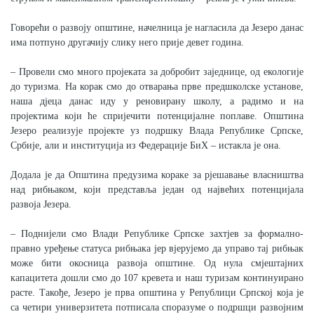
Говорећи о развоју општине, начелница је нагласила да Језеро данас
има потпуно другачију слику него прије девет година.
– Провели смо много пројеката за добробит заједнице, од екологије
до туризма. На корак смо до отварања прве предшколске установе,
наша д‌јеца данас иду у реновирану школу, а радимо и на
пројектима који ће спријечити потенцијалне поплаве. Општина
Језеро реализује пројекте уз подршку Влада Републике Српске,
Србије, али и институција из Федерације БиХ – истакла је она.
Додала је да Општина предузима кораке за рјешавање власништва
над рибњаком, који представља један од највећих потенцијала
развоја Језера.
– Поднијели смо Влади Републике Српске захтјев за формално-
правно уређење статуса рибњака јер вјерујемо да управо тај рибњак
може бити окосница развоја општине. Од нула смјештајних
капацитета дошли смо до 107 кревета и наш туризам континуирано
расте. Такође, Језеро је прва општина у Републици Српској која је
са четири универзитета потписала споразуме о подршци развојним