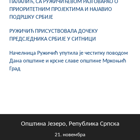
ПАЛАЛИЋ, СА РУЖИЧИЋЕВОМ РАЗГОВАРАО О
ПРИОРИТЕТНИМ ПРОЈЕКТИМА И НАЈАВИО
ПОДРШКУ СРБИЈЕ
РУЖИЧИЋ ПРИСУСТВОВАЛА ДОЧЕКУ
ПРЕДСЈЕДНИКА СРБИЈЕ У СИТНИЦИ
Начелница Ружичић упутила је честитку поводом
Дана општине и крсне славе општине Мркоњић
Град
Општина Језеро, Република Српска
21. новембра