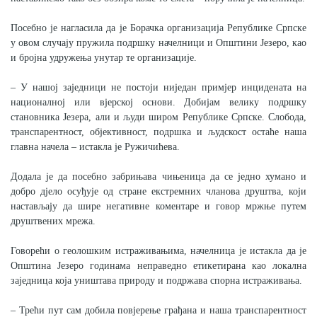
Посебно је нагласила да је Борачка организација Републике Српске
у овом случају пружила подршку начелници и Општини Језеро, као
и бројна удружења унутар те организације.
– У нашој заједници не постоји ниједан примјер инцидената на
националној или вјерској основи. Добијам велику подршку
становника Језера, али и људи широм Републике Српске. Слобода,
транспарентност, објективност, подршка и људскост остаће наша
главна начела – истакла је Ружичићева.
Додала је да посебно забрињава чињеница да се једно хумано и
добро д‌јело осуђује од стране екстремних чланова друштва, који
настављају да шире негативне коментаре и говор мржње путем
друштвених мрежа.
Говорећи о геолошким истраживањима, начелница је истакла да је
Општина Језеро годинама неправедно етикетирана као локална
заједница која уништава природу и подржава спорна истраживања.
– Трећи пут сам добила повјерење грађана и наша транспарентност