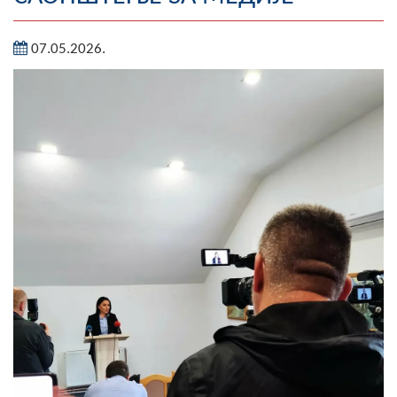
Географија
07.05.2026.
Насељена мјеста
Занимљивости
Фотогалерија
НАЧЕЛНИК
О Начелнику
Замјеник начелника
Извјештај о раду начелника
СКУПШТИНА
Статут Општине