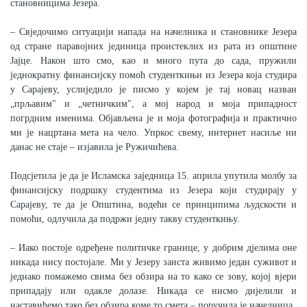
становницима Језера.
COVID 19
– Свједочимо ситуацији напада на начелника и становнике Језера
Геоистраживања
од стране паравојних јединица проистеклих из рата из општине
Јајце. Након што смо, као и много пута до сада, пружили
ФИНАНСИЈЕ
једнократну финансијску помоћ студенткињи из Језера која студира
у Сарајеву, услиједило је писмо у којем је тај новац назван
ПРИВРЕДА
„прљавим" и „четничким", а мој народ и моја припадност
погрдним именима. Објављена је и моја фотографија и практично
Пољопривреда
ми је нацртана мета на чело. Упркос свему, интернет насиље ни
данас не стаје – изјавила је Ружичићева.
Туризам
Подсјетила је да је Исламска заједница 15. априла упутила молбу за
Спорт
финансијску подршку студентима из Језера који студирају у
Сарајеву, те да је Општина, водећи се принципима људскости и
помоћи, одлучила да подржи једну такву студенткињу.
ЦИВИЛНА ЗАШТИТА
– Иако постоје одређене политичке границе, у добрим д‌јелима оне
КОНТАКТ
никада нису постојале. Ми у Језеру заиста живимо један суживот и
једнако помажемо свима без обзира на то како се зову, којој вјери
припадају или одакле долазе. Никада се нисмо дијелили и
наставићемо тако без обзира коме то смета – поручила је начелница.