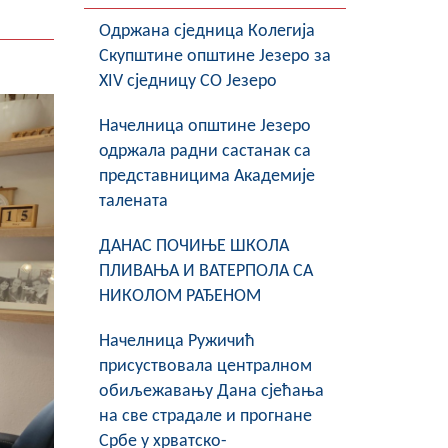
Oдржана сједница Колегија
Скупштине општине Језеро за
XIV сједницу СО Језеро
Начелница општине Језеро
одржала радни састанак са
представницима Академије
талената
ДАНАС ПОЧИЊЕ ШКОЛА
ПЛИВАЊА И ВАТЕРПОЛА СА
НИКОЛОМ РАЂЕНОМ
Начелница Ружичић
присуствовала централном
обиљежавању Дана сјећања
на све страдале и прогнане
Србе у хрватско-