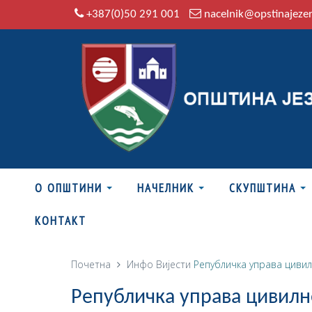
+387(0)50 291 001
nacelnik@opstinajeze
О ОПШТИНИ
НАЧЕЛНИК
СКУПШТИНА
КОНТАКТ
Почетна
Инфо
Вијести
Републичка управа цивил
Републичка управа цивилн