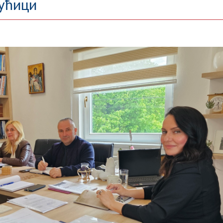
рућици