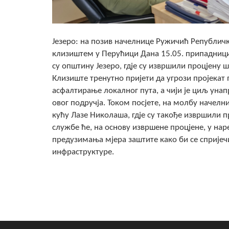
Језеро: на позив начелнице Ружичић Републичк
клизиштем у Перућици Дана 15.05. припадници
су општину Језеро, гд‌је су извршили процјену
Клизиште тренутно пријети да угрози пројекат 
асфалтирање локалног пута, а чији је циљ уна
овог подручја. Током посјете, на молбу наче
кућу Лазе Николаша, гд‌је су такође извршили
службе ће, на основу извршене процјене, у на
предузимања мјера заштите како би се спријеч
инфраструктуре.