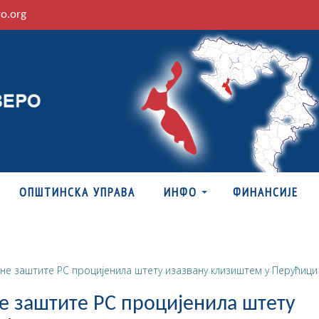
ro.org
ОПШТИНСКА УПРАВА
ИНФО
ФИНАНСИЈЕ
не заштите РС процијенила штету изазвану клизиштем у Перућици
е заштите РС процијенила штету