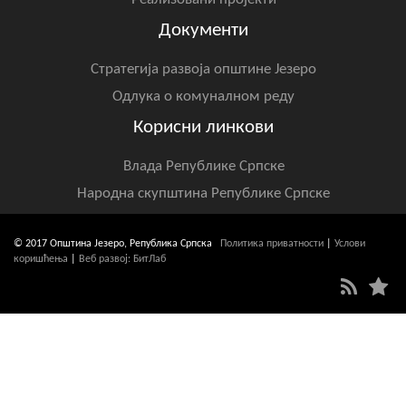
Документи
Стратегија развоја општине Језеро
Одлука о комуналном реду
Корисни линкови
Влада Републике Српске
Народна скупштина Републике Српске
© 2017 Општина Језеро, Република Српска
Политика приватности
|
Услови
коришћења
|
Веб развој: БитЛаб