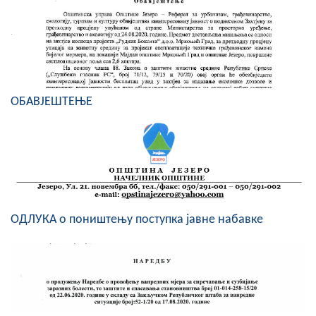
Скупштинско вијеће општине језеро
Састав Скупштине
Службени Гласници
OБАВЈЕШТЕЊЕ
ОПШТИНСКА УПРАВА
ИНФО
Вијести
Активности
ОДЛУКА о поништењу поступка јавне набавке
Јавни позиви
Обавјештења
Заштита од пожара