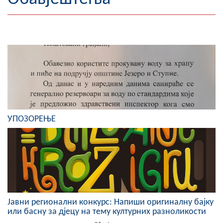
Географија
Насељена мјеста
Занимљивости
Фотогалерија
НАЧЕЛНИК
УПОЗОРЕЊЕ
О Начелнику
Замјеник начелника
Извјештај о раду начелника
СКУПШТИНА
Јавни регионални конкурс: Напиши оригиналну бајку
Статут Општине
или басну за дјецу на тему културних разноликости