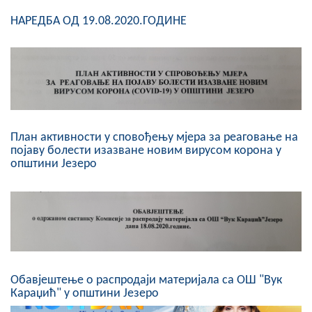
COVID 19
НАРЕДБА ОД 19.08.2020.ГОДИНЕ
Геоистраживања
ФИНАНСИЈЕ
ПРИВРЕДА
Пољопривреда
План активности у сповођењу мјера за реаговање на
појаву болести изазване новим вирусом корона у
општини Језеро
Туризам
Спорт
ЦИВИЛНА ЗАШТИТА
КОНТАКТ
Обавјештење о распродаји материјала са ОШ "Вук
Караџић" у општини Језеро