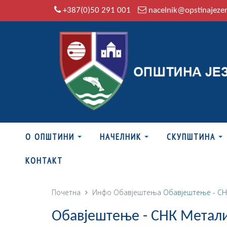
+387(0)50 291 001
nacelnik@opstinajeze
О ОПШТИНИ
НАЧЕЛНИК
СКУПШТИНА
КОНТАКТ
Почетна
Инфо
Обавјештења
Обавјештење - СН
Обавјештење - СНК Метал