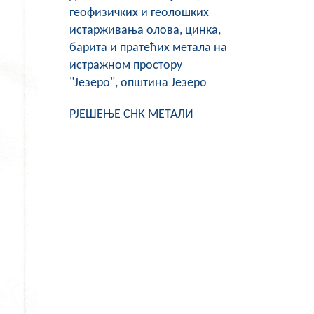
геофизичких и геолошких
истарживања олова, цинка,
барита и пратећих метала на
истражном простору
"Језеро", општина Језеро
РЈЕШЕЊЕ СНК МЕТАЛИ