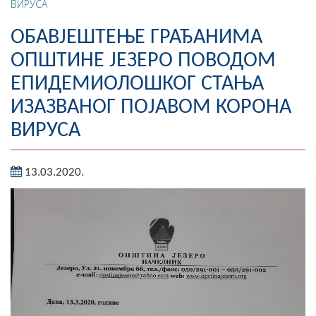
ВИРУСА
Географија
ОБАВЈЕШТЕЊЕ ГРАЂАНИМА
Насељена мјеста
ОПШТИНЕ ЈЕЗЕРО ПОВОДОМ
ЕПИДЕМИОЛОШКОГ СТАЊА
Занимљивости
ИЗАЗВАНОГ ПОЈАВОМ КОРОНА
Фотогалерија
ВИРУСА
НАЧЕЛНИК
13.03.2020.
О Начелнику
Замјеник начелника
Извјештај о раду начелника
СКУПШТИНА
Статут Општине