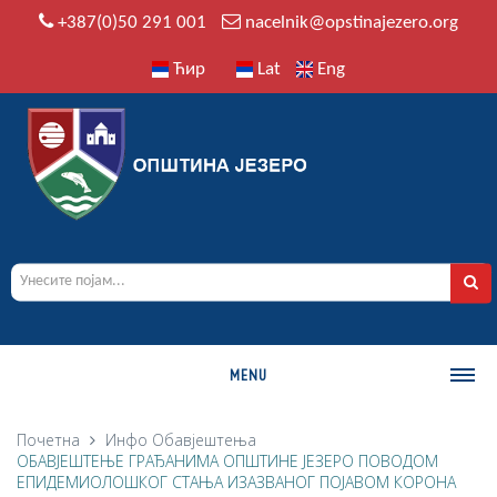
+387(0)50 291 001
nacelnik@opstinajezero.org
Ћир
Lat
Eng
MENU
О ОПШТИНИ
Почетна
Инфо
Обавјештења
ОБАВЈЕШТЕЊЕ ГРАЂАНИМА ОПШТИНЕ ЈЕЗЕРО ПОВОДОМ
Историја
ЕПИДЕМИОЛОШКОГ СТАЊА ИЗАЗВАНОГ ПОЈАВОМ КОРОНА