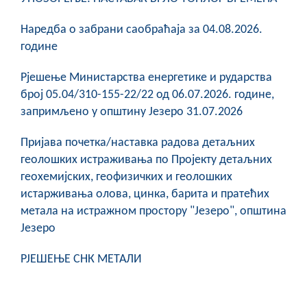
Наредба о забрани саобраћаја за 04.08.2026.
године
Рјешење Министарства енергетике и рударства
број 05.04/310-155-22/22 од 06.07.2026. године,
запримљено у општину Језеро 31.07.2026
Пријава почетка/наставка радова детаљних
геолошких истраживања по Пројекту детаљних
геохемијских, геофизичких и геолошких
истарживања олова, цинка, барита и пратећих
метала на истражном простору "Језеро", општина
Језеро
РЈЕШЕЊЕ СНК МЕТАЛИ