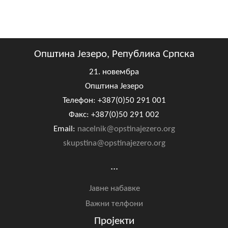
Општина Језеро, Република Српска
21. новембра
Општина Језеро
Телефон: +387(0)50 291 001
Факс: +387(0)50 291 002
Email:
nacelnik@opstinajezero.org
skupstina@opstinajezero.org
...
Јавне набавке
Важни телфони
Пројекти