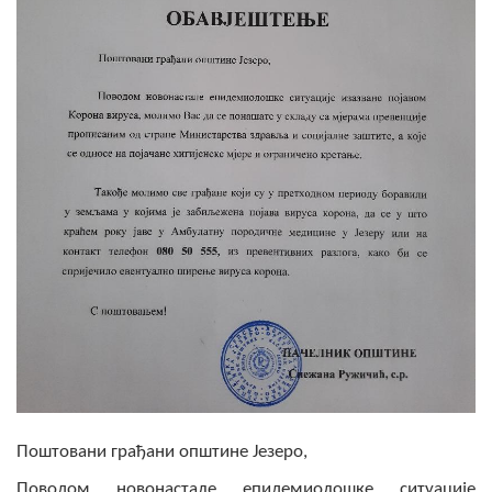
Скупштинско вијеће општине језеро
Састав Скупштине
Службени Гласници
ОПШТИНСКА УПРАВА
ИНФО
Вијести
Активности
Јавни позиви
Обавјештења
Поштовани грађани општине Језеро,
Заштита од пожара
Поводом новонастале епидемиолошке ситуације