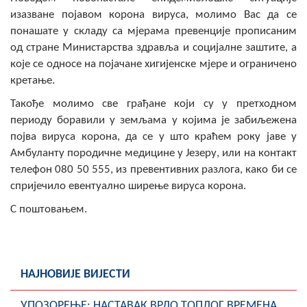
COVID 19
изазване појавом корона вируса, молимо Вас да се
понашате у складу са мјерама превенције прописаним
Геоистраживања
од стране Министарства здравља и социјалне заштите, а
које се односе на појачане хигијенске мјере и ограничено
ФИНАНСИЈЕ
кретање.
ПРИВРЕДА
Такође молимо све грађане који су у претходном
периоду боравили у земљама у којима је забиљежена
Пољопривреда
појва вируса корона, да се у што краћем року јаве у
Амбуланту породичне медицине у Језеру, или на контакт
Туризам
телефон 080 50 555, из превентивних разлога, како би се
спријечило евентуално ширење вируса корона.
Спорт
С поштовањем.
ЦИВИЛНА ЗАШТИТА
КОНТАКТ
НАЈНОВИЈЕ ВИЈЕСТИ
УПОЗОРЕЊЕ: НАСТАВАК ВРЛО ТОПЛОГ ВРЕМЕНА