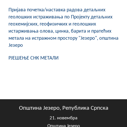
COVID 19
Пријава почетка/наставка радова детаљних
Геоистраживања
геолошких истраживања по Пројекту детаљних
геохемијских, геофизичких и геолошких
ФИНАНСИЈЕ
истарживања олова, цинка, барита и пратећих
метала на истражном простору "Језеро", општина
ПРИВРЕДА
Језеро
Пољопривреда
РЈЕШЕЊЕ СНК МЕТАЛИ
Туризам
Спорт
ЦИВИЛНА ЗАШТИТА
КОНТАКТ
Општина Језеро, Република Српска
21. новембра
Општина Језеро