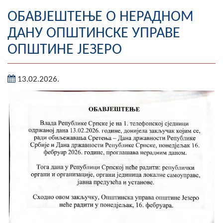
Географија
ОБАВЈЕШТЕЊЕ О НЕРАДНОМ
ДАНУ ОПШТИНСКЕ УПРАВЕ
Насељена мјеста
ОПШТИНЕ ЈЕЗЕРО
Занимљивости
13.02.2026.
Фотогалерија
НАЧЕЛНИК
О Начелнику
Замјеник начелника
Извјештај о раду начелника
СКУПШТИНА
Статут Општине