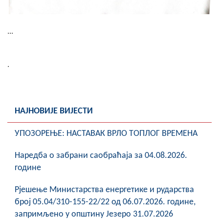
Скупштинско вијеће општине језеро
Састав Скупштине
...
Службени Гласници
.
ОПШТИНСКА УПРАВА
ИНФО
НАЈНОВИЈЕ ВИЈЕСТИ
Вијести
УПОЗОРЕЊЕ: НАСТАВАК ВРЛО ТОПЛОГ ВРЕМЕНА
Активности
Наредба о забрани саобраћаја за 04.08.2026.
Јавни позиви
године
Обавјештења
Рјешење Министарства енергетике и рударства
број 05.04/310-155-22/22 од 06.07.2026. године,
Заштита од пожара
запримљено у општину Језеро 31.07.2026