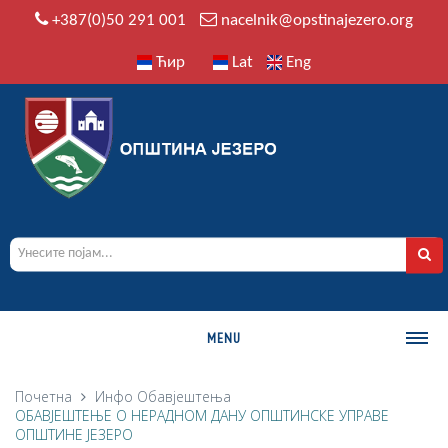
+387(0)50 291 001
nacelnik@opstinajezero.org
Ћир
Lat
Eng
MENU
О ОПШТИНИ
Почетна
Инфо
Обавјештења
ОБАВЈЕШТЕЊЕ О НЕРАДНОМ ДАНУ ОПШТИНСКЕ УПРАВЕ
Историја
ОПШТИНЕ ЈЕЗЕРО