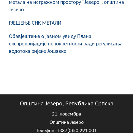
метала на истражном простору "Језеро", општина
Језеро
РЈЕШЕЊЕ СНК МЕТАЛИ
Обавјештење о јавном увиду Плана
експропријације непокретности ради регулисања
водотока ријеке Јошавке
Општина Језеро, Република Српска
21. новембра
Општина Језеро
Телефон: +387(0)50 291 001