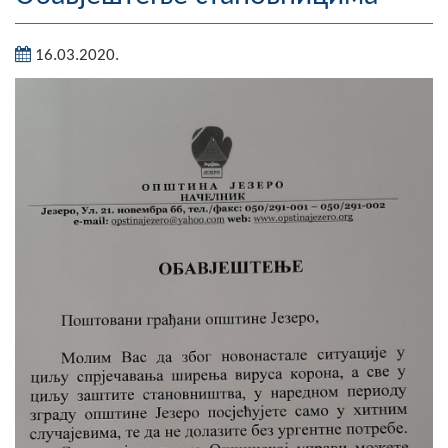
Географија
16.03.2020.
Насељена мјеста
Занимљивости
Фотогалерија
НАЧЕЛНИК
О Начелнику
Замјеник начелника
Извјештај о раду начелника
СКУПШТИНА
Статут Општине