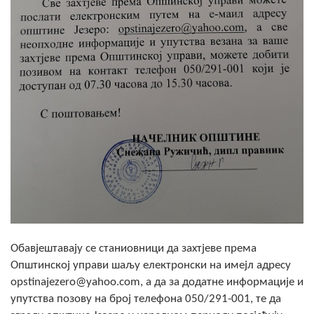
Скупштинско вијеће општине језеро
Састав Скупштине
Службени Гласници
ОПШТИНСКА УПРАВА
ИНФО
Вијести
Активности
Јавни позиви
Обавјештавају се станиовници да захтјеве према
Обавјештења
Општинској управи шаљу електронски на имејл адресу
opstinajezero@yahoo.com, а да за додатне информације и
Заштита од пожара
упутства позову на број телефона 050/291-001, те да