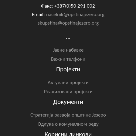
Факс: +387(0)50 291 002
Email:
nacelnik@opstinajezero.org
skupstina@opstinajezero.org
...
Јавне набавке
Важни телфони
Пројекти
Актуелни пројекти
Реализовани пројекти
Документи
Стратегија развоја општине Језеро
Одлука о комуналном реду
Корисни линкови