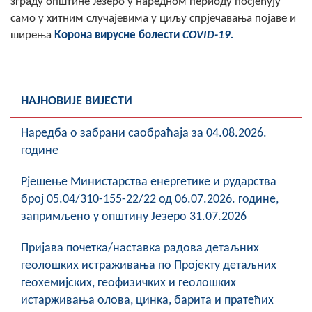
зграду општине Језеро у наредном периоду посјећују
COVID 19
само у хитним случајевима у циљу спрјечавања појаве и
ширења
Корона вирусне болести
COVID-19.
Геоистраживања
ФИНАНСИЈЕ
НАЈНОВИЈЕ ВИЈЕСТИ
ПРИВРЕДА
Пољопривреда
Наредба о забрани саобраћаја за 04.08.2026.
године
Туризам
Рјешење Министарства енергетике и рударства
Спорт
број 05.04/310-155-22/22 од 06.07.2026. године,
запримљено у општину Језеро 31.07.2026
ЦИВИЛНА ЗАШТИТА
Пријава почетка/наставка радова детаљних
КОНТАКТ
геолошких истраживања по Пројекту детаљних
геохемијских, геофизичких и геолошких
истарживања олова, цинка, барита и пратећих