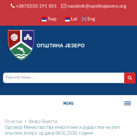
+387(0)50 291 001
nacelnik@opstinajezero.org
Ћир
Lat
Eng
MENU
О ОПШТИНИ
Почетна
Инфо
Вијести
Oдговор Министарства енергетике и рударства на упит
Историја
општине Језеро од дана 06.02.2026. године