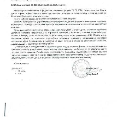
Скупштинско вијеће општине језеро
Састав Скупштине
Службени Гласници
ОПШТИНСКА УПРАВА
ИНФО
Вијести
Активности
Јавни позиви
Обавјештења
Заштита од пожара