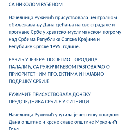
СА НИКОЛОМ РАЂЕНОМ
Начелница Ружичић присуствовала централном
обиљежавању Дана сјећања на све страдале и
прогнане Србе у хрватско-муслиманском погрому
над Србима Републике Српске Крајине и
Републике Српске 1995. године.
ВУЧИЋ У ЈЕЗЕРУ: ПОСЈЕТИО ПОРОДИЦУ
ПАЛАЛИЋ, СА РУЖИЧИЋЕВОМ РАЗГОВАРАО О
ПРИОРИТЕТНИМ ПРОЈЕКТИМА И НАЈАВИО
ПОДРШКУ СРБИЈЕ
РУЖИЧИЋ ПРИСУСТВОВАЛА ДОЧЕКУ
ПРЕДСЈЕДНИКА СРБИЈЕ У СИТНИЦИ
Начелница Ружичић упутила је честитку поводом
Дана општине и крсне славе општине Мркоњић
Град