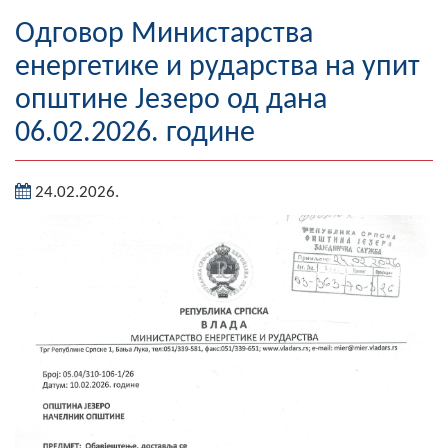
Географија
Oдговор Министарства
енергетике и рударства на упит
Насељена мјеста
општине Језеро од дана
Занимљивости
06.02.2026. године
Фотогалерија
24.02.2026.
НАЧЕЛНИК
О Начелнику
Замјеник начелника
Извјештај о раду начелника
СКУПШТИНА
Статут Општине