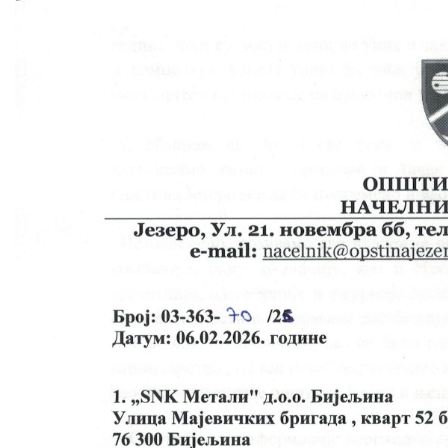
COVID 19
Геоистраживања
ФИНАНСИЈЕ
ПРИВРЕДА
Пољопривреда
Туризам
Спорт
ЦИВИЛНА ЗАШТИТА
КОНТАКТ