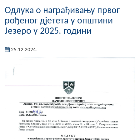
Географија
Одлука о награђивању првог
рођеног дјетета у општини
Насељена мјеста
Језеро у 2025. години
Занимљивости
25.12.2024.
Фотогалерија
НАЧЕЛНИК
О Начелнику
Замјеник начелника
Извјештај о раду начелника
СКУПШТИНА
Статут Општине