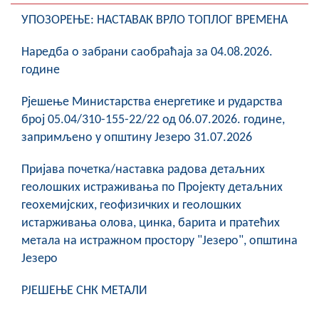
УПОЗОРЕЊЕ: НАСТАВАК ВРЛО ТОПЛОГ ВРЕМЕНА
Наредба о забрани саобраћаја за 04.08.2026.
године
Рјешење Министарства енергетике и рударства
број 05.04/310-155-22/22 од 06.07.2026. године,
запримљено у општину Језеро 31.07.2026
Пријава почетка/наставка радова детаљних
геолошких истраживања по Пројекту детаљних
геохемијских, геофизичких и геолошких
истарживања олова, цинка, барита и пратећих
метала на истражном простору "Језеро", општина
Језеро
РЈЕШЕЊЕ СНК МЕТАЛИ