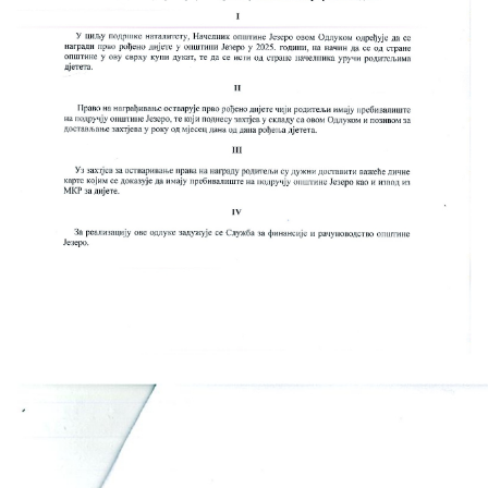
Скупштинско вијеће општине језеро
Састав Скупштине
Службени Гласници
ОПШТИНСКА УПРАВА
ИНФО
Вијести
Активности
Јавни позиви
Обавјештења
Заштита од пожара