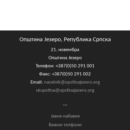
Општина Језеро, Република Српска
21. новембра
Општина Језеро
Телефон: +387(0)50 291 001
Факс: +387(0)50 291 002
Email:
nacelnik@opstinajezero.org
skupstina@opstinajezero.org
...
Јавне набавке
Важни телфони