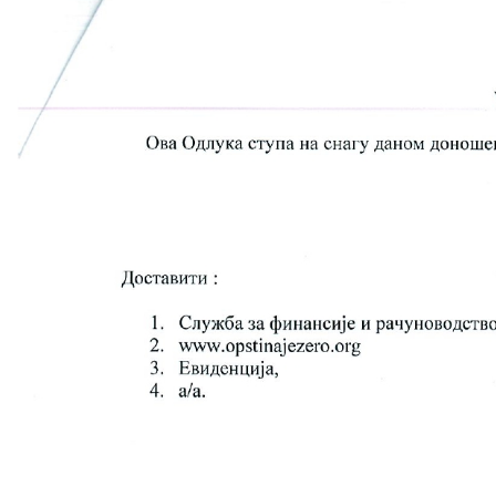
COVID 19
Геоистраживања
ФИНАНСИЈЕ
ПРИВРЕДА
Пољопривреда
Туризам
Спорт
ЦИВИЛНА ЗАШТИТА
КОНТАКТ