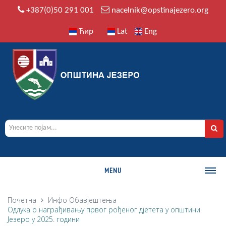
+387(0)50 291 001
nacelnik@opstinajezero.org
Ћир
Lat
Eng
MENU
О ОПШТИНИ
Почетна
Инфо
Обавјештења
Одлука о награђивању првог рођеног дјетета у општини
Историја
Језеро у 2025. години