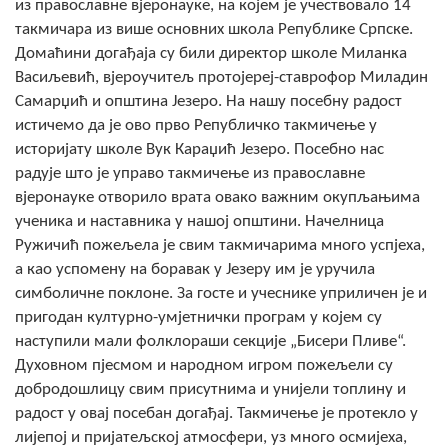
из православне вјеронауке, на којем је учествовало 14
Скупштинско вијеће општине језеро
такмичара из више основних школа Републике Српске.
Домаћини догађаја су били директор школе Миланка
Састав Скупштине
Васиљевић, вјероучитељ протојереј-ставрофор Миладин
Самарџић и општина Језеро. На нашу посебну радост
Службени Гласници
истичемо да је ово прво Републичко такмичење у
историјату школе Вук Караџић Језеро. Посебно нас
ОПШТИНСКА УПРАВА
радује што је управо такмичење из православне
вјеронауке отворило врата овако важним окупљањима
ИНФО
ученика и наставника у нашој општини. Начелница
Вијести
Ружичић пожељела је свим такмичарима много успјеха,
а као успомену на боравак у Језеру им је уручила
Активности
симболичне поклоне. За госте и учеснике уприличен је и
пригодан културно-умјетнички програм у којем су
Јавни позиви
наступили мали фолклораши секције „Бисери Пливе“.
Духовном пјесмом и народном игром пожељели су
Обавјештења
добродошлицу свим присутнима и унијели топлину и
радост у овај посебан догађај. Такмичење је протекло у
Заштита од пожара
лијепој и пријатељској атмосфери, уз много осмијеха,