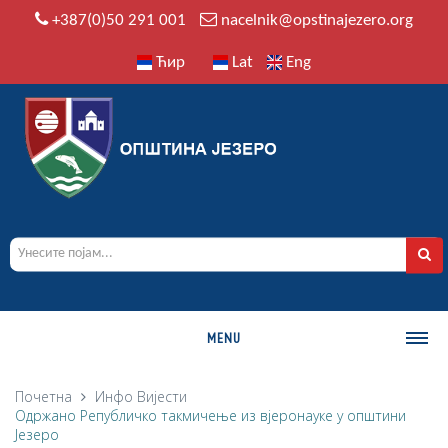
+387(0)50 291 001
nacelnik@opstinajezero.org
Ћир
Lat
Eng
MENU
О ОПШТИНИ
Почетна
Инфо
Вијести
Одржано Републичко такмичење из вјеронауке у општини
Историја
Језеро