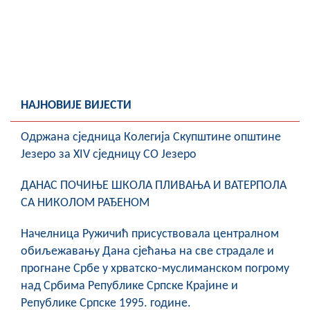
НАЈНОВИЈЕ ВИЈЕСТИ
Oдржана сједница Колегија Скупштине општине
Језеро за XIV сједницу СО Језеро
ДАНАС ПОЧИЊЕ ШКОЛА ПЛИВАЊА И ВАТЕРПОЛА
СА НИКОЛОМ РАЂЕНОМ
Начелница Ружичић присуствовала централном
обиљежавању Дана сјећања на све страдале и
прогнане Србе у хрватско-муслиманском погрому
над Србима Републике Српске Крајине и
Републике Српске 1995. године.