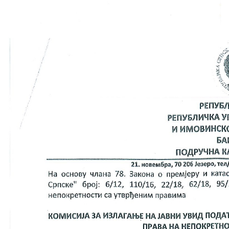
COVID 19
Геоистраживања
ФИНАНСИЈЕ
ПРИВРЕДА
Пољопривреда
Туризам
Спорт
ЦИВИЛНА ЗАШТИТА
КОНТАКТ