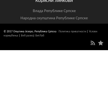
Корисни линкови
Влада Републике Српске
Народна скупштина Републике Српске
© 2017 Општина Језеро, Република Српска
Политика приватности
|
Услови
коришћења
|
Веб развој: БитЛаб