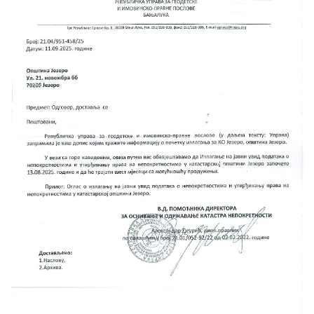
Скупштинско вијеће општине језеро
Састав Скупштине
Службени Гласници
ОПШТИНСКА УПРАВА
ИНФО
Вијести
Активности
Јавни позиви
Обавјештења
Заштита од пожара