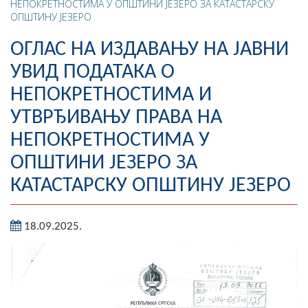
НЕПОКРЕТНОСТИМА У ОПШТИНИ ЈЕЗЕРО ЗА КАТАСТАРСКУ
ОПШТИНУ ЈЕЗЕРО
Географија
ОГЛАС НА ИЗДАВАЊУ НА ЈАВНИ
Насељена мјеста
УВИД ПОДАТАКА О
Занимљивости
НЕПОКРЕТНОСТИМА И
Фотогалерија
УТВРЂИВАЊУ ПРАВА НА
НЕПОКРЕТНОСТИМА У
НАЧЕЛНИК
ОПШТИНИ ЈЕЗЕРО ЗА
О Начелнику
КАТАСТАРСКУ ОПШТИНУ ЈЕЗЕРО
Замјеник начелника
18.09.2025.
Извјештај о раду начелника
СКУПШТИНА
Статут Општине