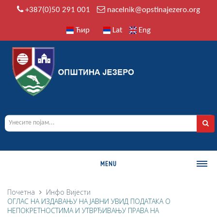
+387(0)50 291 001
nacelnik@opstinajezero.org
Ћир
Lat
Eng
MENU
О ОПШТИНИ
Почетна
Инфо
Вијести
ОГЛАС НА ИЗДАВАЊУ НА ЈАВНИ УВИД ПОДАТАКА О
Историја
НЕПОКРЕТНОСТИМА И УТВРЂИВАЊУ ПРАВА НА