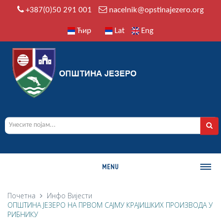
+387(0)50 291 001
nacelnik@opstinajezero.org
Ћир
Lat
Eng
MENU
О ОПШТИНИ
Почетна
Инфо
Вијести
ОПШТИНА ЈЕЗЕРО НА ПРВОМ САЈМУ КРАЈИШКИХ ПРОИЗВОДА У
Историја
РИБНИКУ