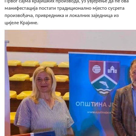
Првог сајма крајишких производа, уз увјерење да ће ова
манифестација постати традиционално мјесто сусрета
произвођача, привредника и локалних заједница из
цијеле Крајине.