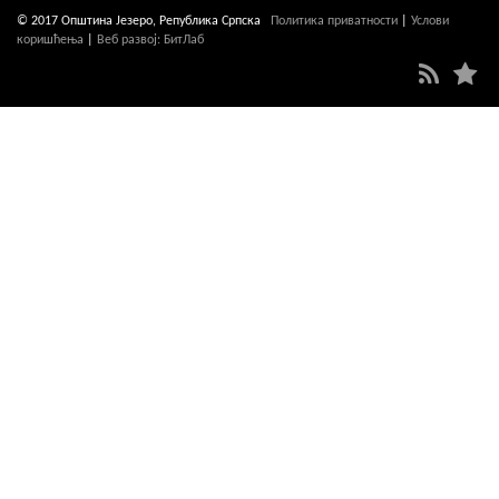
© 2017 Општина Језеро, Република Српска
Политика приватности
|
Услови
коришћења
|
Веб развој: БитЛаб