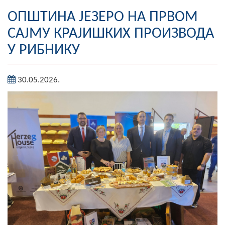
Географија
ОПШТИНА ЈЕЗЕРО НА ПРВОМ
САЈМУ КРАЈИШКИХ ПРОИЗВОДА
Насељена мјеста
У РИБНИКУ
Занимљивости
30.05.2026.
Фотогалерија
НАЧЕЛНИК
О Начелнику
Замјеник начелника
Извјештај о раду начелника
СКУПШТИНА
Статут Општине