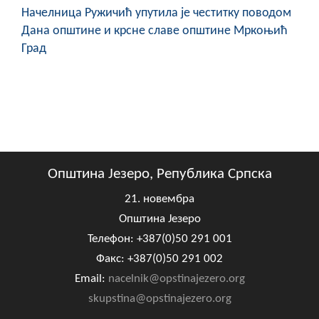
Начелница Ружичић упутила је честитку поводом
Дана општине и крсне славе општине Мркоњић
Град
Општина Језеро, Република Српска
21. новембра
Општина Језеро
Телефон: +387(0)50 291 001
Факс: +387(0)50 291 002
Email:
nacelnik@opstinajezero.org
skupstina@opstinajezero.org