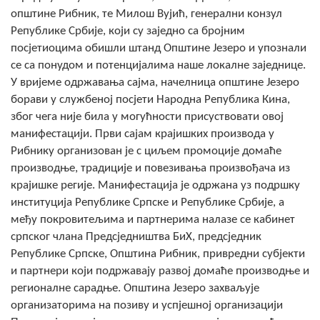
COVID 19
општине Рибник, те Милош Вујић, генерални конзул
Републике Србије, који су заједно са бројним
Геоистраживања
посјетиоцима обишли штанд Општине Језеро и упознали
се са понудом и потенцијалима наше локалне заједнице.
ФИНАНСИЈЕ
У вријеме одржавања сајма, начелница општине Језеро
борави у службеној посјети Народна Република Кина,
ПРИВРЕДА
због чега није била у могућности присуствовати овој
Пољопривреда
манифестацији. Први сајам крајишких производа у
Рибнику организован је с циљем промоције домаће
Туризам
производње, традиције и повезивања произвођача из
крајишке регије. Манифестација је одржана уз подршку
Спорт
институција Републике Српске и Републике Србије, а
међу покровитељима и партнерима налазе се кабинет
ЦИВИЛНА ЗАШТИТА
српског члана Предсједништва БиХ, предсједник
Републике Српске, Општина Рибник, привредни субјекти
КОНТАКТ
и партнери који подржавају развој домаће производње и
регионалне сарадње. Општина Језеро захваљује
организаторима на позиву и успјешној организацији