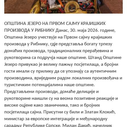
Скупштинско вијеће општине језеро
Састав Скупштине
ОПШТИНА ЈЕЗЕРО НА ПРВОМ САЈМУ КРАЈИШКИХ
ПРОИЗВОДА У РИБНИКУ Данас, 30. маја 2026. године,
Службени Гласници
Општина Језеро учествује на Првом сајму крајишких
производа у Рибнику, гд‌је представља богату трпезу
ОПШТИНСКА УПРАВА
домаћих производа, традиционалних прерађевина и
ИНФО
рукотворина са подручја наше општине. Штанд Општине
Језеро привукао је велику пажњу посјетилаца, а бројни
Вијести
гости имали су прилику да се упознају са аутентичним
производима, вриједним радом локалних произвођача и
Активности
туристичким потенцијалима наше општине.
Представљени производи, домаће делиције и
Јавни позиви
рукотворине наишли су на веома позитивне реакције и
високе оцјене како званичника, тако и бројних
Обавјештења
посјетилаца сајма. Присутни су били и Златан Клокић,
Заштита од пожара
министар за европске интеграције и међународну
сарадњу Републике Српске, Милан Дакић, начелник