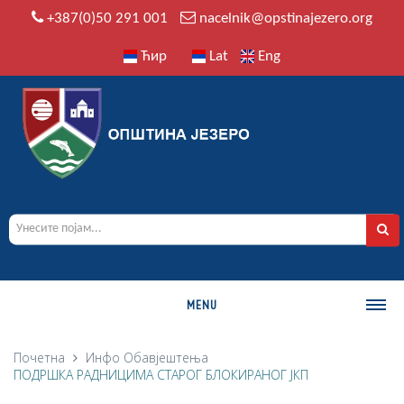
+387(0)50 291 001
nacelnik@opstinajezero.org
Ћир
Lat
Eng
MENU
О ОПШТИНИ
Почетна
Инфо
Обавјештења
ПОДРШКА РАДНИЦИМА СТАРОГ БЛОКИРАНОГ ЈКП
Историја