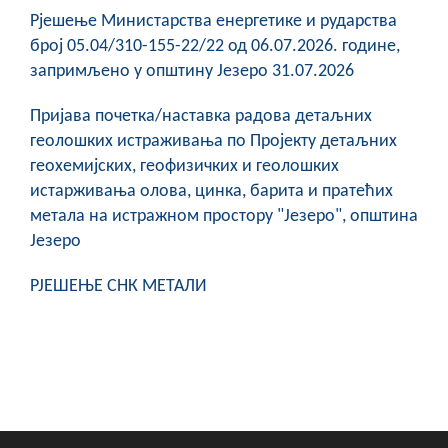
Рјешење Министарства енергетике и рударства
број 05.04/310-155-22/22 од 06.07.2026. године,
запримљено у општину Језеро 31.07.2026
Пријава почетка/наставка радова детаљних
геолошких истраживања по Пројекту детаљних
геохемијских, геофизичких и геолошких
истарживања олова, цинка, барита и пратећих
метала на истражном простору "Језеро", општина
Језеро
РЈЕШЕЊЕ СНК МЕТАЛИ