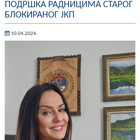
ПОДРШКА РАДНИЦИМА СТАРОГ
Географија
БЛОКИРАНОГ ЈКП
Насељена мјеста
10.04.2024.
Занимљивости
Фотогалерија
НАЧЕЛНИК
О Начелнику
Замјеник начелника
Извјештај о раду начелника
СКУПШТИНА
Статут Општине