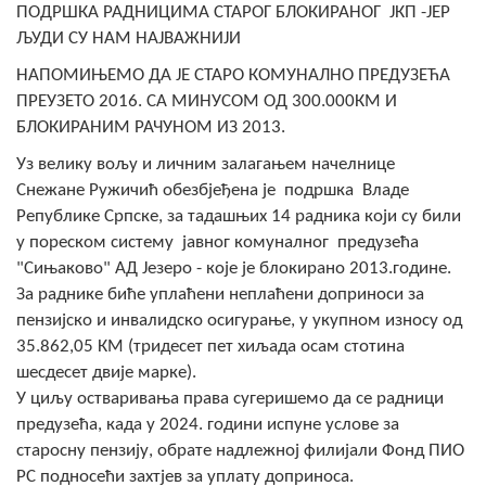
ПОДРШКА РАДНИЦИМА СТАРОГ БЛОКИРАНОГ ЈКП -ЈЕР
COVID 19
ЉУДИ СУ НАМ НАЈВАЖНИЈИ
Геоистраживања
НАПОМИЊЕМО ДА ЈЕ СТАРО КОМУНАЛНО ПРЕДУЗЕЋА
ПРЕУЗЕТО 2016. СА МИНУСОМ ОД 300.000КМ И
ФИНАНСИЈЕ
БЛОКИРАНИМ РАЧУНОМ ИЗ 2013.
ПРИВРЕДА
Уз велику вољу и личним залагањем начелнице
Снежане Ружичић обезбјеђена је подршка Владе
Пољопривреда
Републике Српске, за тадашњих 14 радника који су били
у пореском систему јавног комуналног предузећа
Туризам
"Сињаково" АД Језеро - које је блокирано 2013.године.
За раднике биће уплаћени неплаћени доприноси за
Спорт
пензијско и инвалидско осигурање, у укупном износу од
35.862,05 КМ (тридесет пет хиљада осам стотина
ЦИВИЛНА ЗАШТИТА
шесдесет двије марке).
КОНТАКТ
У циљу остваривања права сугеришемо да се радници
предузећа, када у 2024. години испуне услове за
старосну пензију, обрате надлежној филијали Фонд ПИО
РС подносећи захтјев за уплату доприноса.