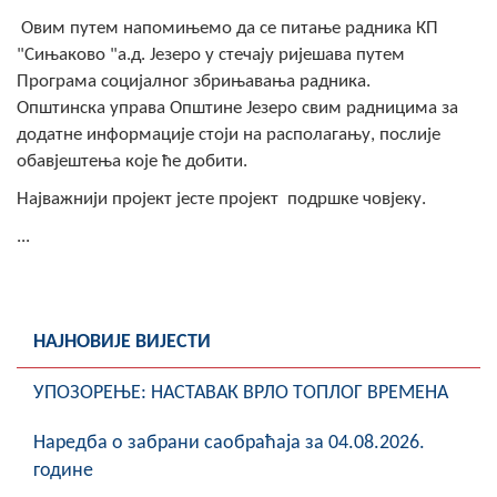
Овим путем напомињемо да се питање радника КП
"Сињаково "а.д. Језеро у стечају ријешава путем
Програма социјалног збрињавања радника.
Општинска управа Општине Језеро свим радницима за
додатне информације стоји на располагању, послије
обавјештења које ће добити.
Најважнији пројект јесте пројект подршке човјеку.
...
НАЈНОВИЈЕ ВИЈЕСТИ
УПОЗОРЕЊЕ: НАСТАВАК ВРЛО ТОПЛОГ ВРЕМЕНА
Наредба о забрани саобраћаја за 04.08.2026.
године