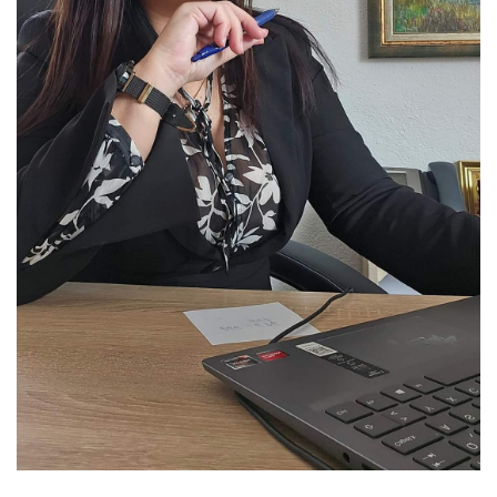
Скупштинско вијеће општине језеро
Састав Скупштине
Службени Гласници
ОПШТИНСКА УПРАВА
ИНФО
Вијести
Активности
Јавни позиви
Обавјештења
Заштита од пожара