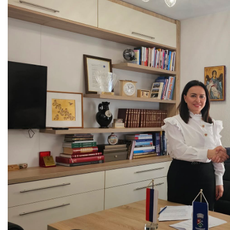
COVID 19
Геоистраживања
ФИНАНСИЈЕ
ПРИВРЕДА
Пољопривреда
Туризам
Спорт
ЦИВИЛНА ЗАШТИТА
КОНТАКТ