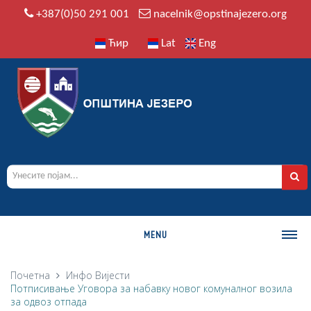
+387(0)50 291 001
nacelnik@opstinajezero.org
Ћир
Lat
Eng
MENU
О ОПШТИНИ
Почетна
Инфо
Вијести
Потписивање Уговора за набавку новог комуналног возила
Историја
за одвоз отпада