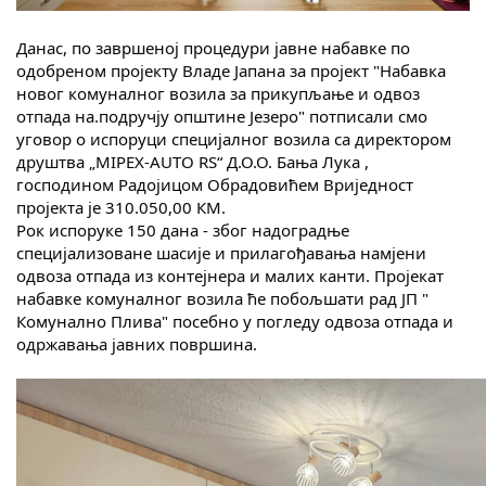
Скупштинско вијеће општине језеро
Данас, по завршеној процедури јавне набавке по
одобреном пројекту Владе Јапана за пројект "Набавка
Састав Скупштине
новог комуналног возила за прикупљање и одвоз
отпада на.подручју општине Језеро" потписали смо
Службени Гласници
уговор о испоруци специјалног возила са директором
друштва „MIPEX-AUTO RS“ Д.О.О. Бања Лука ,
ОПШТИНСКА УПРАВА
господином Радојицом Обрадовићем Вриједност
пројекта је 310.050,00 КМ.
ИНФО
Рок испоруке 150 дана - због надоградње
специјализоване шасије и прилагођавања намјени
Вијести
одвоза отпада из контејнера и малих канти. Пројекат
набавке комуналног возила ће побољшати рад ЈП "
Активности
Комунално Плива" посебно у погледу одвоза отпада и
одржавања јавних површина.
Јавни позиви
Обавјештења
Заштита од пожара