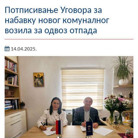
Географија
Потписивање Уговора за
набавку новог комуналног
Насељена мјеста
возила за одвоз отпада
Занимљивости
14.04.2025.
Фотогалерија
НАЧЕЛНИК
О Начелнику
Замјеник начелника
Извјештај о раду начелника
СКУПШТИНА
Статут Општине