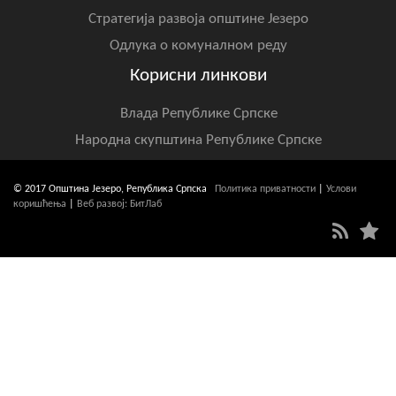
Стратегија развоја општине Језеро
Одлука о комуналном реду
Корисни линкови
Влада Републике Српске
Народна скупштина Републике Српске
© 2017 Општина Језеро, Република Српска
Политика приватности
|
Услови
коришћења
|
Веб развој: БитЛаб