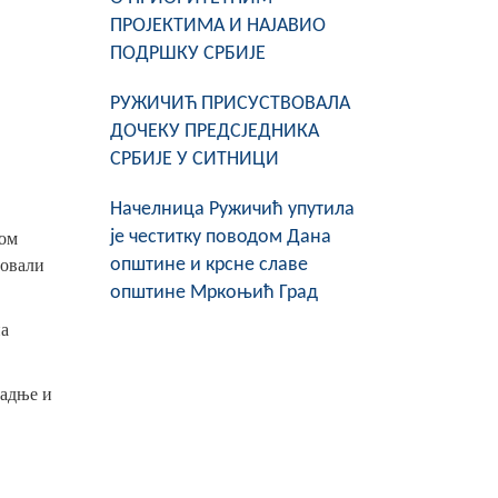
ПРОЈЕКТИМА И НАЈАВИО
ПОДРШКУ СРБИЈЕ
РУЖИЧИЋ ПРИСУСТВОВАЛА
ДОЧЕКУ ПРЕДСЈЕДНИКА
СРБИЈЕ У СИТНИЦИ
Начелница Ружичић упутила
је честитку поводом Дана
ном
општине и крсне славе
вовали
општине Мркоњић Град
на
радње и