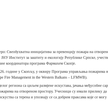
зеро: Свеобухватна иницијатива за превенцију пожара на отворе
и ЈНУ Институт за заштиту и екологију Републике Српске, учест
ране координатора програма Фармахем Скопје.
 2026. године у Скопљу, у оквиру Програма управљања пожарима 
e Fire Маnagement in the Western Balkans – LFMWB).
јелог региона са циљем размјене искустава, јачања међусобне са
жарима на отвореном простору. Учесници су имали прилику да
скуства са терена и упознају се са добрим праксама које се могу