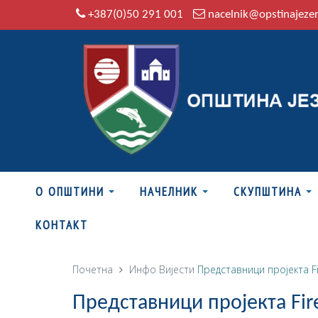
+387(0)50 291 001
nacelnik@opstinajeze
О ОПШТИНИ
НАЧЕЛНИК
СКУПШТИНА
КОНТАКТ
Почетна
Инфо
Вијести
Представници пројекта F
Представници пројекта Fir