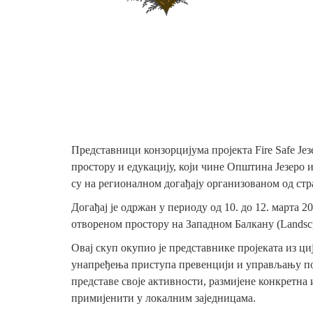
Представници конзорцијума пројекта Fire Safe Је
простору и едукацију, који чине Општина Језеро 
су на регионалном догађају организованом од ст
Догађај је одржан у периоду од 10. до 12. марта
отвореном простору на Западном Балкану (Landscp
Овај скуп окупио је представнике пројеката из ци
унапређења приступа превенцији и управљању по
представе своје активности, размијене конкретна и
примијенити у локалним заједницама.