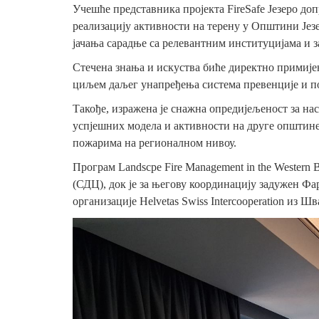
Учешће представника пројекта FireSafе Језеро до
реализацију активности на терену у Општини Језе
јачања сарадње са релевантним институцијама и з
Стечена знања и искуства биће директно примије
циљем даљег унапређења система превенције и под
Такође, изражена је снажна опредијељеност за на
успјешних модела и активности на друге општине
пожарима на регионалном нивоу.
Програм
Landscpe
Fire
Маnagement
in
the Western 
(СДЦ), док је за његову координацију задужен Ф
организације Helvetas Swiss Intercooperation из Ш