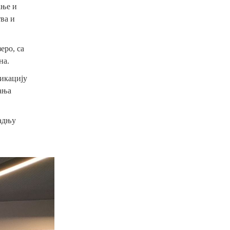
ање и
ва и
еро, са
на.
ликацију
ања
радњу