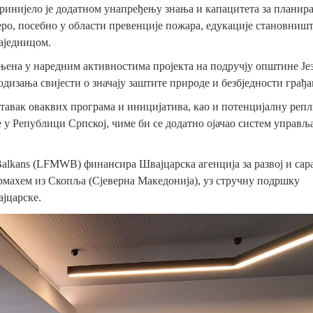
принијело је додатном унапређењу знања и капацитета за планир
ро, посебно у области превенције пожара, едукације становништ
аједницом.
њена у наредним активностима пројекта на подручју општине Јез
изања свијести о значају заштите природе и безбједности грађа
ставак оваквих програма и иницијатива, као и потенцијалну реп
 у Републици Српској, чиме би се додатно ојачао систем управљ
Balkans
(LFMWB) финансира Швајцарска агенција за развој и са
армахем из Скопља (Сјеверна Македонија), уз стручну подршку
вајцарске.