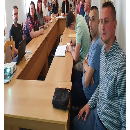
COVID 19
Геоистраживања
ФИНАНСИЈЕ
ПРИВРЕДА
Пољопривреда
Туризам
Спорт
ЦИВИЛНА ЗАШТИТА
КОНТАКТ