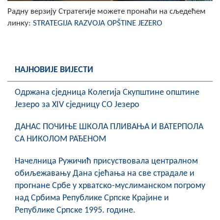
Радну верзију Стратегије можете пронаћи на сљедећем
линку:
STRATEGIJA RAZVOJA OPŠTINE JEZERO
НАЈНОВИЈЕ ВИЈЕСТИ
Oдржана сједница Колегија Скупштине општине
Језеро за XIV сједницу СО Језеро
ДАНАС ПОЧИЊЕ ШКОЛА ПЛИВАЊА И ВАТЕРПОЛА
СА НИКОЛОМ РАЂЕНОМ
Начелница Ружичић присуствовала централном
обиљежавању Дана сјећања на све страдале и
прогнане Србе у хрватско-муслиманском погрому
над Србима Републике Српске Крајине и
Републике Српске 1995. године.