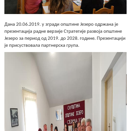
Скупштинско вијеће општине језеро
Састав Скупштине
Дана 20.06.2019. у згради општине Језеро одржана је
презентација радне верзије Стратегије развоја општине
Службени Гласници
Језеро за период од 2019. до 2028. године. Презентацији
је присуствовала партнерска група.
ОПШТИНСКА УПРАВА
ИНФО
Вијести
Активности
Јавни позиви
Обавјештења
Заштита од пожара