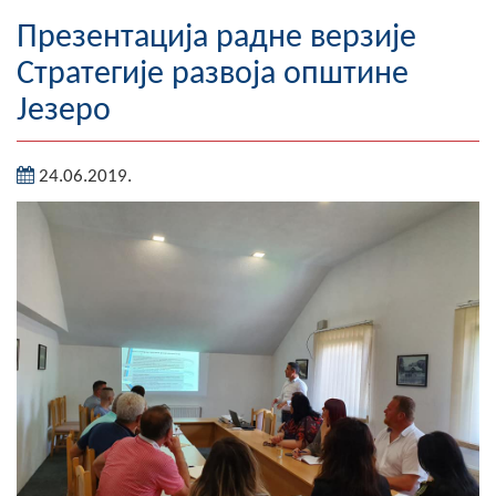
Географија
Презентација радне верзије
Стратегије развоја општине
Насељена мјеста
Језеро
Занимљивости
24.06.2019.
Фотогалерија
НАЧЕЛНИК
О Начелнику
Замјеник начелника
Извјештај о раду начелника
СКУПШТИНА
Статут Општине