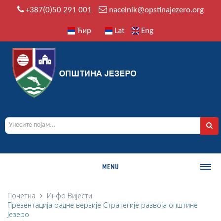
+387(0)50 291 001
nacelnik@opstinajezero.org
Ћир
Lat
Eng
MENU
О ОПШТИНИ
Почетна
Инфо
Вијести
Презентација радне верзије Стратегије развоја општине
Историја
Језеро