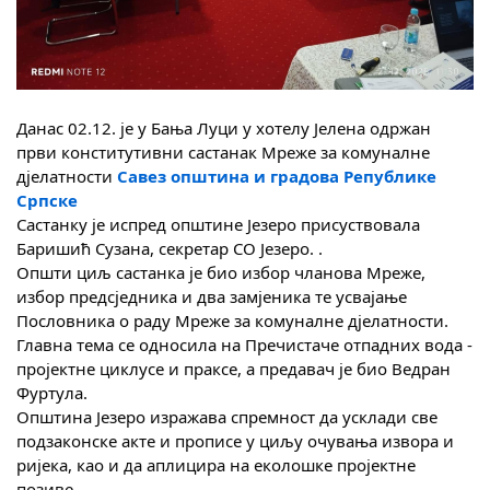
Скупштинско вијеће општине језеро
Састав Скупштине
Службени Гласници
Данас 02.12. је у Бања Луци у хотелу Јелена одржан
први конститутивни састанак Мреже за комуналне
ОПШТИНСКА УПРАВА
д‌јелатности
Савез општина и градова Републике
Српске
ИНФО
Састанку је испред општине Језеро присуствовала
Баришић Сузана, секретар СО Језеро. .
Вијести
Општи циљ састанка је био избор чланова Мреже,
избор предсједника и два замјеника те усвајање
Активности
Пословника о раду Мреже за комуналне д‌јелатности.
Главна тема се односила на Пречистаче отпадних вода -
Јавни позиви
пројектне циклусе и праксе, а предавач је био Ведран
Фуртула.
Обавјештења
Општина Језеро изражава спремност да усклади све
подзаконске акте и прописе у циљу очувања извора и
Заштита од пожара
ријека, као и да аплицира на еколошке пројектне
позиве.