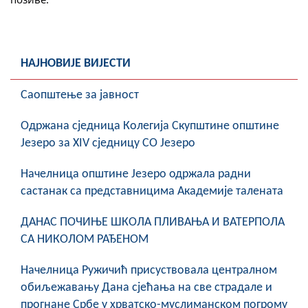
COVID 19
Геоистраживања
НАЈНОВИЈЕ ВИЈЕСТИ
ФИНАНСИЈЕ
Саопштење за јавност
ПРИВРЕДА
Oдржана сједница Колегија Скупштине општине
Пољопривреда
Језеро за XIV сједницу СО Језеро
Туризам
Начелница општине Језеро одржала радни
Спорт
састанак са представницима Академије талената
ДАНАС ПОЧИЊЕ ШКОЛА ПЛИВАЊА И ВАТЕРПОЛА
ЦИВИЛНА ЗАШТИТА
СА НИКОЛОМ РАЂЕНОМ
КОНТАКТ
Начелница Ружичић присуствовала централном
обиљежавању Дана сјећања на све страдале и
прогнане Србе у хрватско-муслиманском погрому