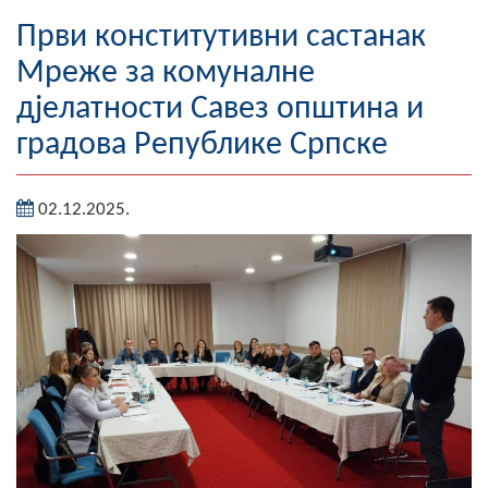
Географија
Први конститутивни састанак
Мреже за комуналне
Насељена мјеста
д‌јелатности Савез општина и
Занимљивости
градова Републике Српске
Фотогалерија
02.12.2025.
НАЧЕЛНИК
О Начелнику
Замјеник начелника
Извјештај о раду начелника
СКУПШТИНА
Статут Општине