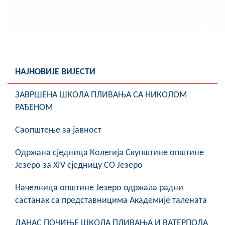
НАЈНОВИЈЕ ВИЈЕСТИ
ЗАВРШЕНА ШКОЛА ПЛИВАЊА СА НИКОЛОМ
РАЂЕНОМ
Саопштење за јавност
Oдржана сједница Колегија Скупштине општине
Језеро за XIV сједницу СО Језеро
Начелница општине Језеро одржала радни
састанак са представницима Академије талената
ДАНАС ПОЧИЊЕ ШКОЛА ПЛИВАЊА И ВАТЕРПОЛА