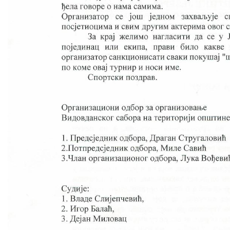
COVID 19
Геоистраживања
ФИНАНСИЈЕ
ПРИВРЕДА
Пољопривреда
Туризам
Спорт
ЦИВИЛНА ЗАШТИТА
КОНТАКТ