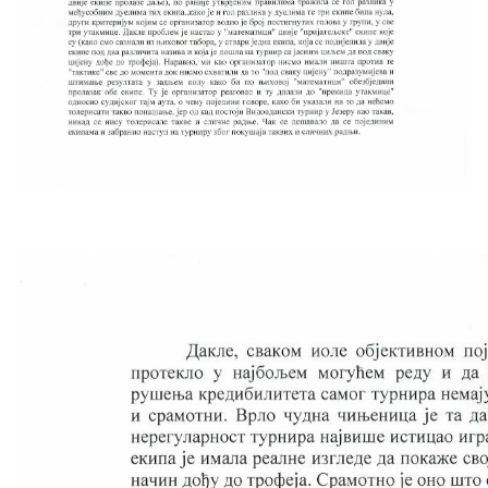
Скупштинско вијеће општине језеро
Састав Скупштине
Службени Гласници
ОПШТИНСКА УПРАВА
ИНФО
Вијести
Активности
Јавни позиви
Обавјештења
Заштита од пожара