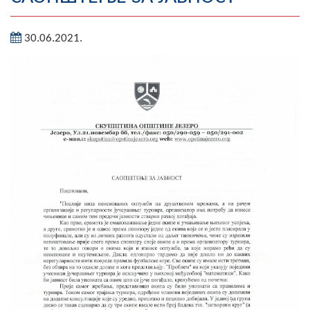
Географија
30.06.2021.
Насељена мјеста
Занимљивости
Фотогалерија
НАЧЕЛНИК
О Начелнику
Замјеник начелника
Извјештај о раду начелника
СКУПШТИНА
Статут Општине