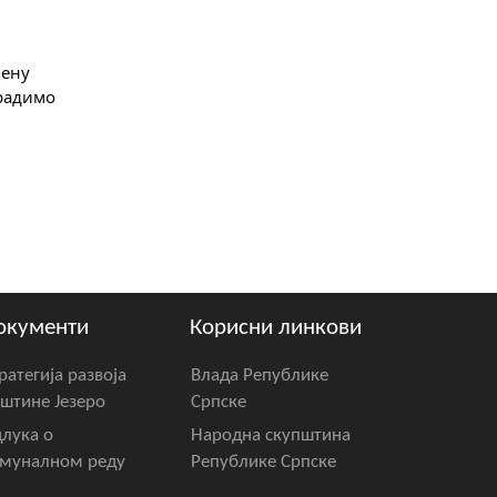
ену 
радимо 
окументи
Корисни линкови
ратегија развоја
Влада Републике
штине Језеро
Српске
лука о
Народна скупштина
муналном реду
Републике Српске