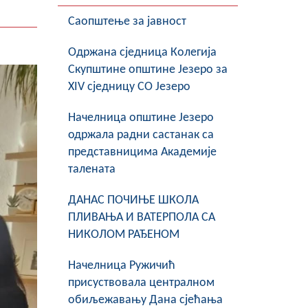
Саопштење за јавност
Oдржана сједница Колегија
Скупштине општине Језеро за
XIV сједницу СО Језеро
Начелница општине Језеро
одржала радни састанак са
представницима Академије
талената
ДАНАС ПОЧИЊЕ ШКОЛА
ПЛИВАЊА И ВАТЕРПОЛА СА
НИКОЛОМ РАЂЕНОМ
Начелница Ружичић
присуствовала централном
обиљежавању Дана сјећања