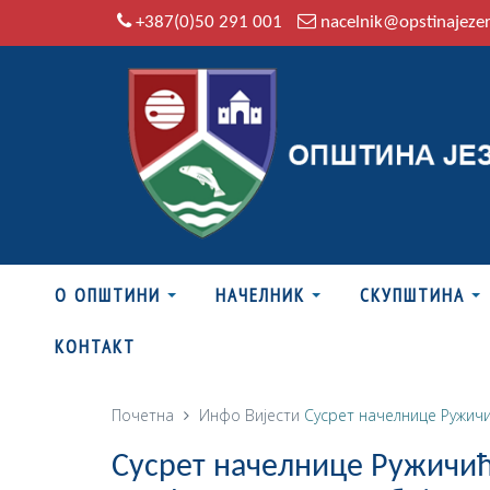
+387(0)50 291 001
nacelnik@opstinajeze
О ОПШТИНИ
НАЧЕЛНИК
СКУПШТИНА
КОНТАКТ
Почетна
Инфо
Вијести
Сусрет начелнице Ружич
Сусрет начелнице Ружичић