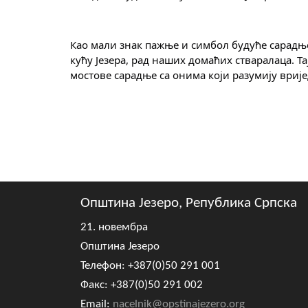
Као мали знак пажње и симбол будуће сарадње
кућу Језера, рад наших домаћих стваралаца. Т
мостове сарадње са онима који разумију врије
Општина Језеро, Република Српска
21. новембра
Општина Језеро
Телефон: +387(0)50 291 001
Факс: +387(0)50 291 002
Email:
nacelnik@opstinajezero.org