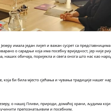
Језеру имала један лијеп и важан сусрет са представницима 
а, наших обичаја, поријекла и свега онога што нас као народ
, која би била мјесто сјећања и чувања традиције нашег нар
 Језеру, о нашој Пливи, природи, домаћој храни, људима који 
е учинити препознатљивим и посебним.