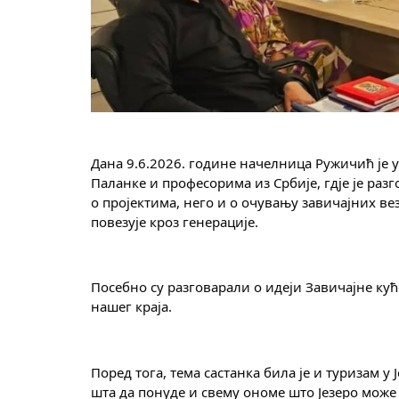
Дана 9.6.2026. године начелница Ружичић је у 
Паланке и професорима из Србије, гд‌је је разговарано о сарадњи која има посебну вриједност, јер није ријеч само 
о пројектима, него и о очувању завичајних вез
повезује кроз генерације.
Посебно су разговарали о идеји Завичајне куће
нашег краја.
Поред тога, тема састанка била је и туризам у
шта да понуде и свему ономе што Језеро мож