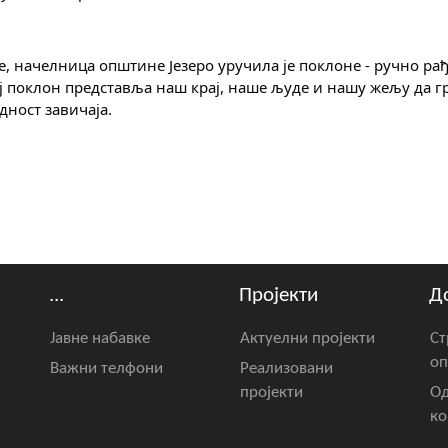
, начелница општине Језеро уручила је поклоне - ручно рађ
ај поклон представља наш крај, наше људе и нашу жељу да г
дност завичаја.
...
Пројекти
Д
Јавне набавке
Актуелни пројекти
Ст
оп
Важни телфони
Реализовани
пројекти
Од
ко