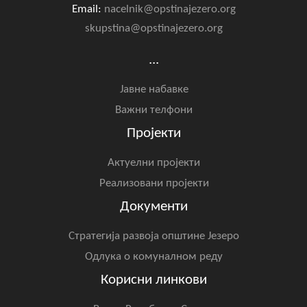
Email:
nacelnik@opstinajezero.org
skupstina@opstinajezero.org
...
Јавне набавке
Важни телфони
Пројекти
Актуелни пројекти
Реализовани пројекти
Документи
Стратегија развоја општине Језеро
Одлука о комуналном реду
Корисни линкови