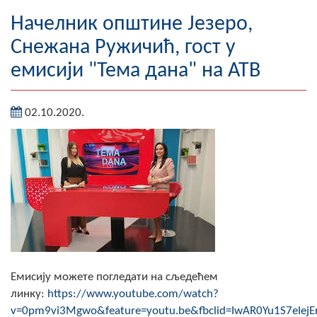
Географија
Начелник општине Језеро,
Снежана Ружичић, гост у
Насељена мјеста
емисији "Тема дана" на АТВ
Занимљивости
02.10.2020.
Фотогалерија
НАЧЕЛНИК
О Начелнику
Замјеник начелника
Извјештај о раду начелника
СКУПШТИНА
Емисију можете погледати на сљедећем
линку:
https://www.youtube.com/watch?
Статут Општине
v=0pm9vi3Mgwo&feature=youtu.be&fbclid=IwAR0Yu1S7eIejEr