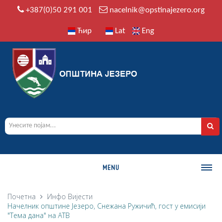
+387(0)50 291 001
nacelnik@opstinajezero.org
Ћир
Lat
Eng
MENU
О ОПШТИНИ
Почетна
Инфо
Вијести
Начелник општине Језеро, Снежана Ружичић, гост у емисији
Историја
"Тема дана" на АТВ