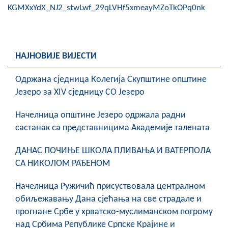
KGMXxYdX_NJ2_stwLwf_29qLVHf5xmeayMZoTkOPq0nk
Скупштинско вијеће општине језеро
Састав Скупштине
НАЈНОВИЈЕ ВИЈЕСТИ
Службени Гласници
Oдржана сједница Колегија Скупштине општине
ОПШТИНСКА УПРАВА
Језеро за XIV сједницу СО Језеро
ИНФО
Начелница општине Језеро одржала радни
Вијести
састанак са представницима Академије талената
Активности
ДАНАС ПОЧИЊЕ ШКОЛА ПЛИВАЊА И ВАТЕРПОЛА
СА НИКОЛОМ РАЂЕНОМ
Јавни позиви
Начелница Ружичић присуствовала централном
Обавјештења
обиљежавању Дана сјећања на све страдале и
прогнане Србе у хрватско-муслиманском погрому
Заштита од пожара
над Србима Републике Српске Крајине и