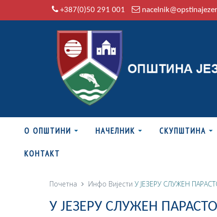
+387(0)50 291 001
nacelnik@opstinajeze
О ОПШТИНИ
НАЧЕЛНИК
СКУПШТИНА
КОНТАКТ
Почетна
Инфо
Вијести
У ЈЕЗЕРУ СЛУЖЕН ПАРА
У ЈЕЗЕРУ СЛУЖЕН ПАРАС