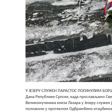
У ЈЕЗЕРУ СЛУЖЕН ПАРАСТОС ПОГИНУЛИМ БОРЦ
Дана Републике Српске, када прослављамо Све
Великомученика кнеза Лазара у Језеру служен ј
положили у протеклом Одбрамбено-отаџбинском