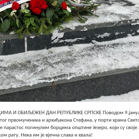
ИМА И ОБИЉЕЖЕН ДАН РЕПУБЛИКЕ СРПСКЕ Поводом 9.јану
тог првомученика и архиђакона Стефана, у порти храма Свет
е парастос погинулим борцима општине Језеро, који су своје
 рату. Нека им је вјечна слава и хвала!