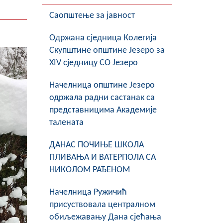
Саопштење за јавност
Oдржана сједница Колегија
Скупштине општине Језеро за
XIV сједницу СО Језеро
Начелница општине Језеро
одржала радни састанак са
представницима Академије
талената
ДАНАС ПОЧИЊЕ ШКОЛА
ПЛИВАЊА И ВАТЕРПОЛА СА
НИКОЛОМ РАЂЕНОМ
Начелница Ружичић
присуствовала централном
обиљежавању Дана сјећања