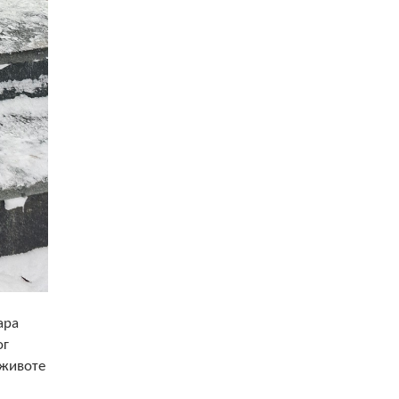
ара
ог
 животе