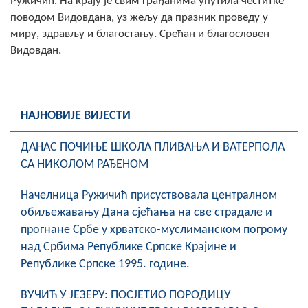
Ружичић. На крају је свим грађанима упутила честитке
поводом Видовдана, уз жељу да празник проведу у
миру, здрављу и благостању. Срећан и благословен
Видовдан.
НАЈНОВИЈЕ ВИЈЕСТИ
ДАНАС ПОЧИЊЕ ШКОЛА ПЛИВАЊА И ВАТЕРПОЛА
СА НИКОЛОМ РАЂЕНОМ
Начелница Ружичић присуствовала централном
обиљежавању Дана сјећања на све страдале и
прогнане Србе у хрватско-муслиманском погрому
над Србима Републике Српске Крајине и
Републике Српске 1995. године.
ВУЧИЋ У ЈЕЗЕРУ: ПОСЈЕТИО ПОРОДИЦУ