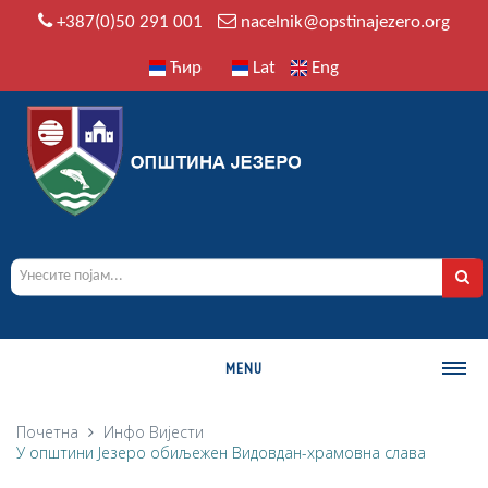
+387(0)50 291 001
nacelnik@opstinajezero.org
Ћир
Lat
Eng
MENU
О ОПШТИНИ
Почетна
Инфо
Вијести
У општини Језеро обиљежен Видовдан-храмовна слава
Историја