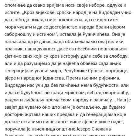
COVID 19
опомиње да свако вријеме носи своје изборе, одлуке и
испите. „Кроз вијекове, српски народ је на Видовдан учио
Геоистраживања
да слобода никада није поклоњена, да се идентитет
мора чувати и да се достојанство народа брани вјером,
ФИНАНСИЈЕ
саборношћу и истином“, истакла је Ружичићева. Она је
нагласила да је данас, када обиљежавамо овај велики
ПРИВРЕДА
празник, наша дужност да се са посебним поштовањем
сјетимо свих који су кроз историју дали себе за слободу,
Пољопривреда
али и да разумијемо да је највећа обавеза садашњих
Туризам
генерација очување мира, Републике Српске, породице,
вјере и народног јединства. Према њеним ријечима,
Спорт
Видовдан нас учи да без памћења нема будућности, али
и да се будућност не гради мржњом, већ одговорношћу,
ЦИВИЛНА ЗАШТИТА
радом и љубављу према свом народу и завичају. „Наш је
завјет да чувамо оно што нам је остављено, да будемо
КОНТАКТ
достојни жртава наших предака и да генерацијама које
долазе оставимо више слоге, више вјере и више наде“,
поручила је начелница општине Језеро Снежана