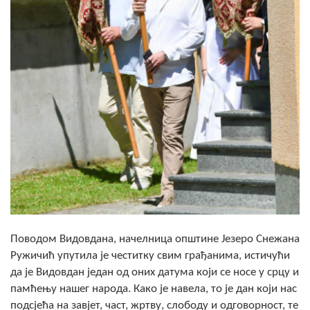
Скупштинско вијеће општине језеро
Састав Скупштине
Службени Гласници
ОПШТИНСКА УПРАВА
ИНФО
Вијести
Активности
Јавни позиви
Поводом Видовдана, начелница општине Језеро Снежана
Ружичић упутила је честитку свим грађанима, истичући
Обавјештења
да је Видовдан један од оних датума који се носе у срцу и
Заштита од пожара
памћењу нашег народа. Како је навела, то је дан који нас
подсјећа на завјет, част, жртву, слободу и одговорност, те