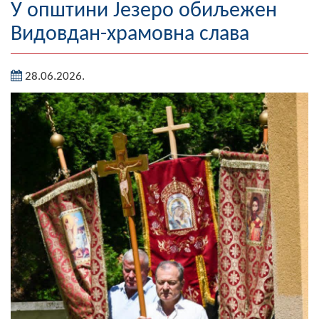
У општини Језеро обиљежен
Географија
Видовдан-храмовна слава
Насељена мјеста
28.06.2026.
Занимљивости
Фотогалерија
НАЧЕЛНИК
О Начелнику
Замјеник начелника
Извјештај о раду начелника
СКУПШТИНА
Статут Општине