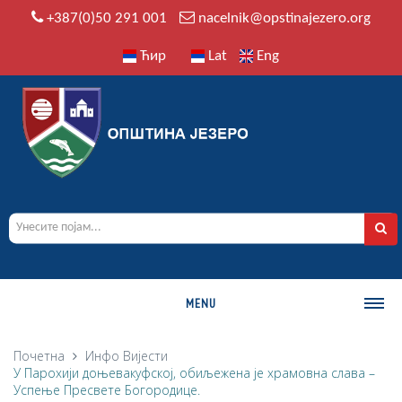
+387(0)50 291 001
nacelnik@opstinajezero.org
Ћир
Lat
Eng
MENU
О ОПШТИНИ
Почетна
Инфо
Вијести
У Парохији доњевакуфској, обиљежена је храмовна слава –
Историја
Успење Пресвете Богородице.