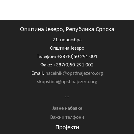
Општина Језеро, Република Српска
21. новембра
Општина Језеро
Телефон: +387(0)50 291 001
Факс: +387(0)50 291 002
Email:
nacelnik@opstinajezero.org
skupstina@opstinajezero.org
...
Јавне набавке
Важни телфони
Пројекти