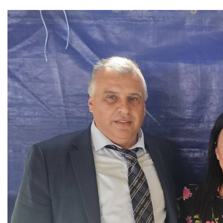
COVID 19
Геоистраживања
ФИНАНСИЈЕ
ПРИВРЕДА
Пољопривреда
Туризам
Спорт
ЦИВИЛНА ЗАШТИТА
КОНТАКТ