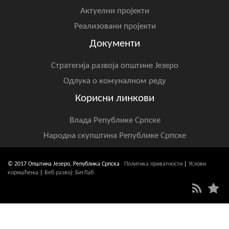
Актуелни пројекти
Реализовани пројекти
Документи
Стратегија развоја општине Језеро
Одлука о комуналном реду
Корисни линкови
Влада Републике Српске
Народна скупштина Републике Српске
© 2017 Општина Језеро, Република Српска
Политика приватности
|
Услови
коришћења
|
Веб развој: БитЛаб