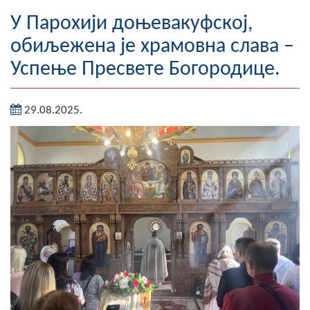
Географија
У Парохији доњевакуфској,
обиљежена је храмовна слава –
Насељена мјеста
Успење Пресвете Богородице.
Занимљивости
29.08.2025.
Фотогалерија
НАЧЕЛНИК
О Начелнику
Замјеник начелника
Извјештај о раду начелника
СКУПШТИНА
Статут Општине