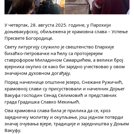
Скупштинско вијеће општине језеро
Састав Скупштине
У четвртак, 28. августа 2025. године, у Парохији
доњевакуфској, обиљежена је храмовна слава – Успење
Службени Гласници
Пресвете Богородице.
Свету литургију служило је свештенство Епархије
ОПШТИНСКА УПРАВА
бихаћко-петровачке на ћелу са протојерејем
ставрофором Миладином Самарџићем, а велики број
ИНФО
вјерника окупио се како би заједно учествовао у овом
Вијести
значајном духовном догађају.
Поред начелнице општине Језеро, Снежане Ружичић,
Активности
храмовној слави су присуствовали и начелник Дојњег
Вакуфа господин Сенад Селимовић и представник
Јавни позиви
града Градишка Славко Мекињић.
Ова храмовна слава била је прилика да се, кроз
Обавјештења
заједничку молитву и окупљање, још једном потврди
значај очувања вјере, традиције и заједништва у Доњем
Заштита од пожара
Вакуфу.