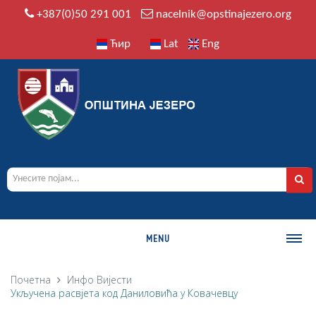
+387(0)50 291 001
nacelnik@opstinajezero.org
Ћир
Lat
Eng
MENU
О ОПШТИНИ
Почетна
Инфо
Вијести
Укључена расвјета код Даниловића у Ковачевцу
Историја