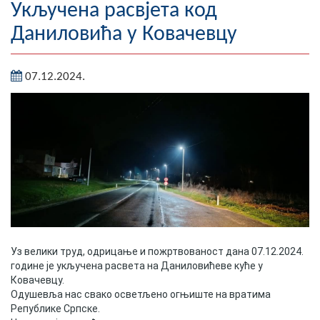
Укључена расвјета код
Географија
Даниловића у Ковачевцу
Насељена мјеста
07.12.2024.
Занимљивости
Фотогалерија
НАЧЕЛНИК
О Начелнику
Замјеник начелника
Извјештај о раду начелника
Уз велики труд, одрицање и пожртвованост дана 07.12.2024.
године је укључена расвета на Даниловићеве куће у
СКУПШТИНА
Ковачевцу.
Одушевља нас свако осветљено огњиште на вратима
Статут Општине
Републике Српске.