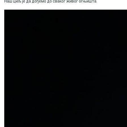
Наш циљ је да дођемо до сваког живог огњишта.
Скупштинско вијеће општине језеро
Састав Скупштине
Службени Гласници
ОПШТИНСКА УПРАВА
ИНФО
Вијести
Активности
Јавни позиви
Обавјештења
Заштита од пожара