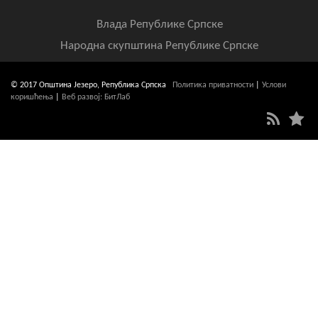
Влада Републике Српске
Народна скупштина Републике Српске
© 2017 Општина Језеро, Република Српска
Политика приватности
|
Услови
коришћења
|
Веб развој: БитЛаб