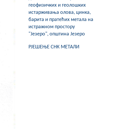
геофизичких и геолошких
истарживања олова, цинка,
барита и пратећих метала на
истражном простору
"Језеро", општина Језеро
РЈЕШЕЊЕ СНК МЕТАЛИ