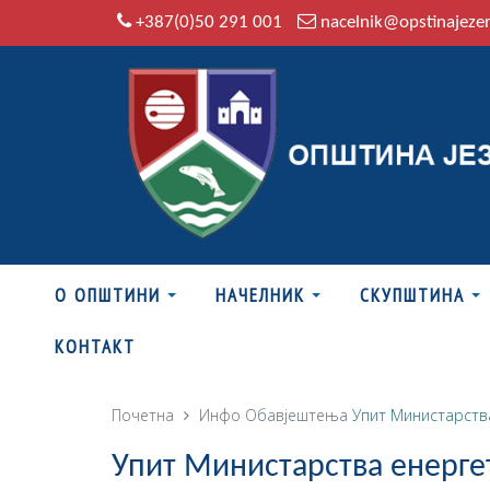
+387(0)50 291 001
nacelnik@opstinajeze
О ОПШТИНИ
НАЧЕЛНИК
СКУПШТИНА
КОНТАКТ
Почетна
Инфо
Обавјештења
Упит Министарства
Упит Министарства енерге