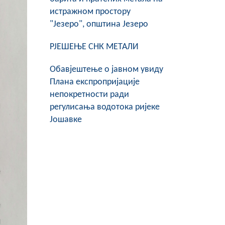
истражном простору
"Језеро", општина Језеро
РЈЕШЕЊЕ СНК МЕТАЛИ
Обавјештење о јавном увиду
Плана експропријације
непокретности ради
регулисања водотока ријеке
Јошавке