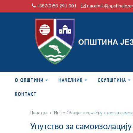
+387(0)50 291 001
nacelnik@opstinajeze
О ОПШТИНИ
НАЧЕЛНИК
СКУПШТИНА
КОНТАКТ
Почетна
Инфо
Обавјештења
Упутство за самои
Упутство за самоизолацију