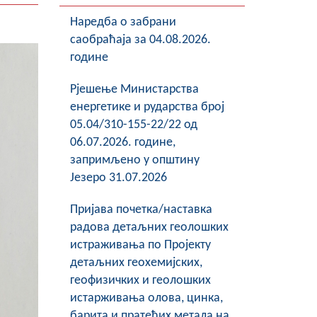
Наредба о забрани
саобраћаја за 04.08.2026.
године
Рјешење Министарства
енергетике и рударства број
05.04/310-155-22/22 од
06.07.2026. године,
запримљено у општину
Језеро 31.07.2026
Пријава почетка/наставка
радова детаљних геолошких
истраживања по Пројекту
детаљних геохемијских,
геофизичких и геолошких
истарживања олова, цинка,
барита и пратећих метала на