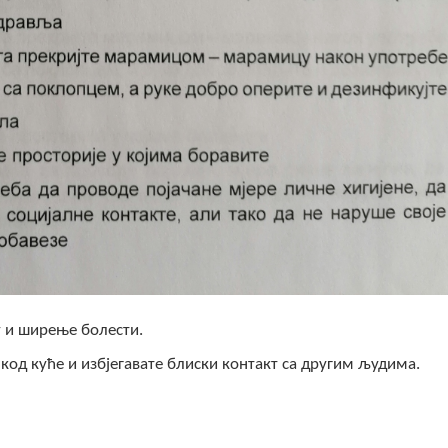
у и ширење болести.
код куће и избјегавате блиски контакт са другим људима.