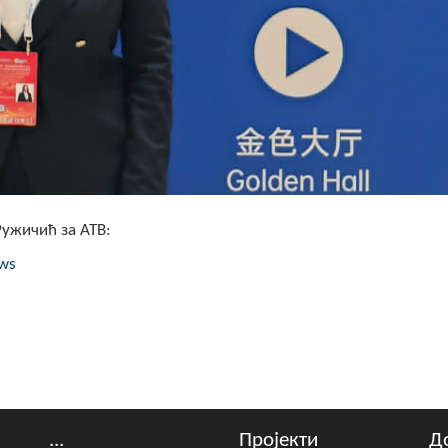
Ружичић за АТВ:
ews
...
Пројекти
Д