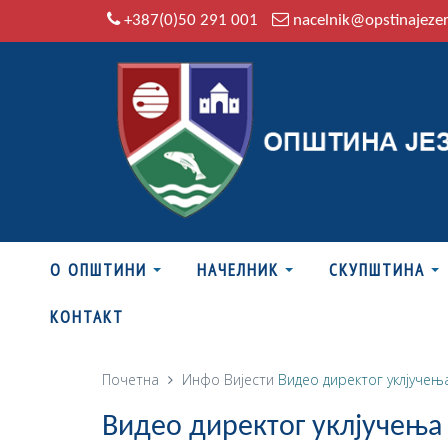
+387(0)50 291 001
nacelnik@opstinajeze
О ОПШТИНИ
НАЧЕЛНИК
СКУПШТИНА
КОНТАКТ
Почетна
Инфо
Вијести
Видео директог уклјучењ
Видео директог уклјучења