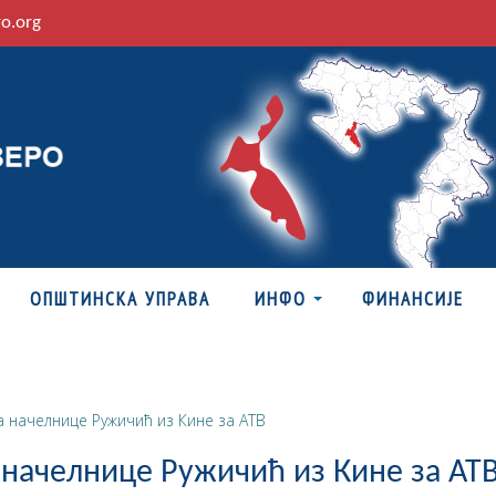
ro.org
ОПШТИНСКА УПРАВА
ИНФО
ФИНАНСИЈЕ
а начелнице Ружичић из Кине за АТВ
 начелнице Ружичић из Кине за АТ