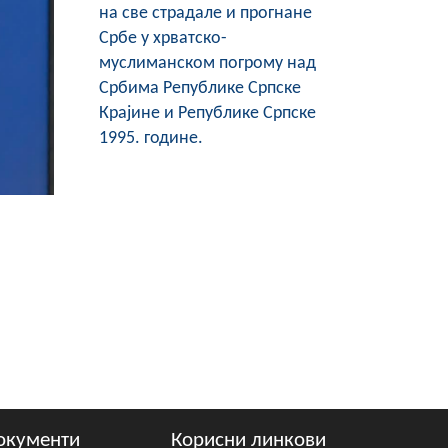
на све страдале и прогнане
Србе у хрватско-
муслиманском погрому над
Србима Републике Српске
Крајине и Републике Српске
1995. године.
окументи
Корисни линкови