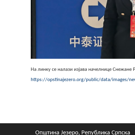
На линку се налази изјава начелнице Снежане 
https://opstinajezero.org/public/data/images/n
Општина Језеро, Република Српска