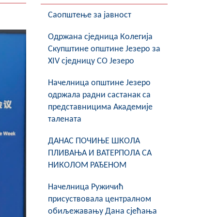
Саопштење за јавност
Oдржана сједница Колегија
Скупштине општине Језеро за
XIV сједницу СО Језеро
Начелница општине Језеро
одржала радни састанак са
представницима Академије
талената
ДАНАС ПОЧИЊЕ ШКОЛА
ПЛИВАЊА И ВАТЕРПОЛА СА
НИКОЛОМ РАЂЕНОМ
Начелница Ружичић
присуствовала централном
обиљежавању Дана сјећања