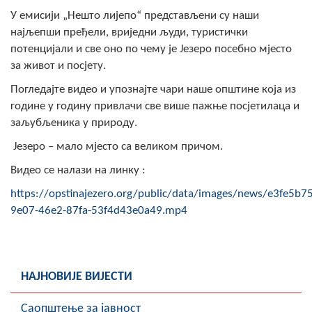
Скупштинско вијеће општине језеро
У емисији „Нешто лијепо“ представљени су наши
најљепши пређели, вриједни људи, туристички
Састав Скупштине
потенцијали и све оно по чему је Језеро посебно мјесто
за живот и посјету.
Службени Гласници
Погледајте видео и упознајте чари наше општине која из
године у годину привлачи све више пажње посјетилаца и
ОПШТИНСКА УПРАВА
заљубљеника у природу.
ИНФО
Језеро – мало мјесто са великом причом.
Вијести
Видео се налази на линку :
https://opstinajezero.org/public/data/images/news/e3fe5b75
Активности
9e07-46e2-87fa-53f4d43e0a49.mp4
Јавни позиви
Обавјештења
НАЈНОВИЈЕ ВИЈЕСТИ
Заштита од пожара
Саопштење за јавност