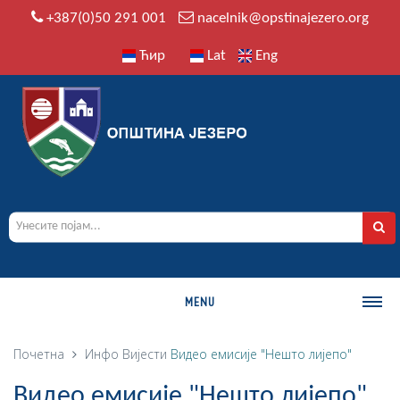
+387(0)50 291 001
nacelnik@opstinajezero.org
Ћир
Lat
Eng
MENU
О ОПШТИНИ
Почетна
Инфо
Вијести
Видео емисије "Нешто лијепо"
Историја
Видео емисије "Нешто лијепо"