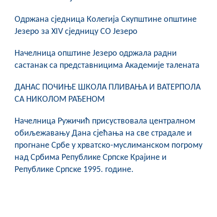
COVID 19
Oдржана сједница Колегија Скупштине општине
Геоистраживања
Језеро за XIV сједницу СО Језеро
ФИНАНСИЈЕ
Начелница општине Језеро одржала радни
састанак са представницима Академије талената
ПРИВРЕДА
ДАНАС ПОЧИЊЕ ШКОЛА ПЛИВАЊА И ВАТЕРПОЛА
Пољопривреда
СА НИКОЛОМ РАЂЕНОМ
Туризам
Начелница Ружичић присуствовала централном
обиљежавању Дана сјећања на све страдале и
Спорт
прогнане Србе у хрватско-муслиманском погрому
над Србима Републике Српске Крајине и
ЦИВИЛНА ЗАШТИТА
Републике Српске 1995. године.
КОНТАКТ