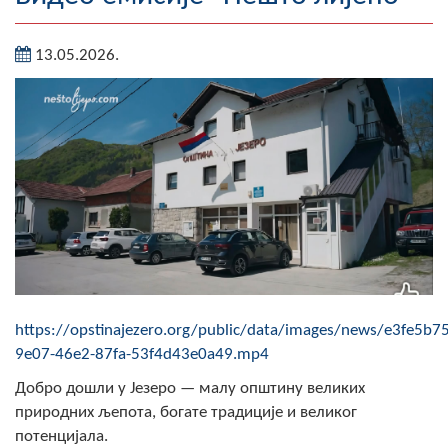
Географија
13.05.2026.
Насељена мјеста
Занимљивости
Фотогалерија
НАЧЕЛНИК
О Начелнику
Замјеник начелника
https://opstinajezero.org/public/data/images/news/e3fe5b75
Извјештај о раду начелника
9e07-46e2-87fa-53f4d43e0a49.mp4
СКУПШТИНА
Добро дошли у Језеро — малу општину великих
природних љепота, богате традиције и великог
Статут Општине
потенцијала.