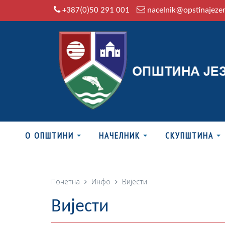
+387(0)50 291 001
nacelnik@opstinajeze
О ОПШТИНИ
НАЧЕЛНИК
СКУПШТИНА
Почетна
Инфо
Вијести
Вијести