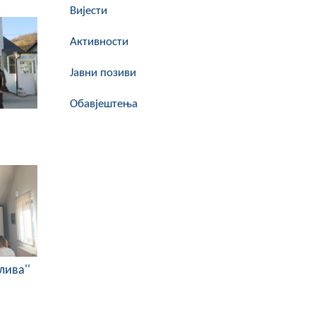
Вијести
Активности
Јавни позиви
Обавјештења
лива''