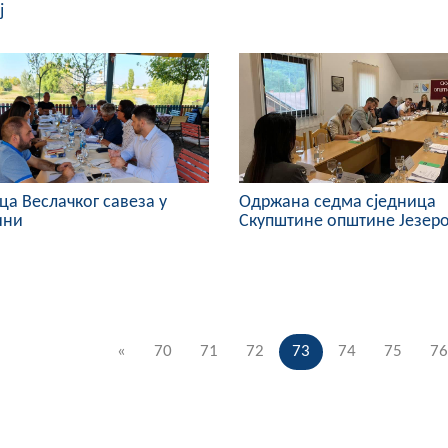
ј
ца Веслачког савеза у
Одржана седма сједница
ини
Скупштине општине Језер
«
70
71
72
73
74
75
76