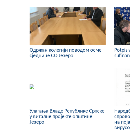
Одржан колегији поводом осме
Potpisi
сједнице СО Језеро
sufinan
Улагања Владе Републике Српске
Наредб
у виталне пројекте општине
спрово
Језеро
на пој
вирусо