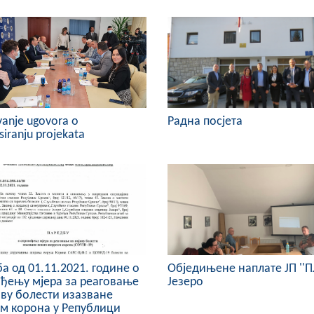
vanje ugovora o
Радна посјета
siranju projekata
а од 01.11.2021. године о
Обједињене наплате ЈП ''П
ђењу мјера за реаговање
Језеро
аву болести изазване
м корона у Републици