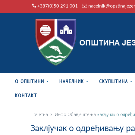
+387(0)50 291 001
nacelnik@opstinajeze
О ОПШТИНИ
НАЧЕЛНИК
СКУПШТИНА
КОНТАКТ
Почетна
Инфо
Обавјештења
Заклјучак о одре
Заклјучак о одређивању р