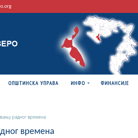
ro.org
ОПШТИНСКА УПРАВА
ИНФО
ФИНАНСИЈЕ
ђивању радног времена
адног времена