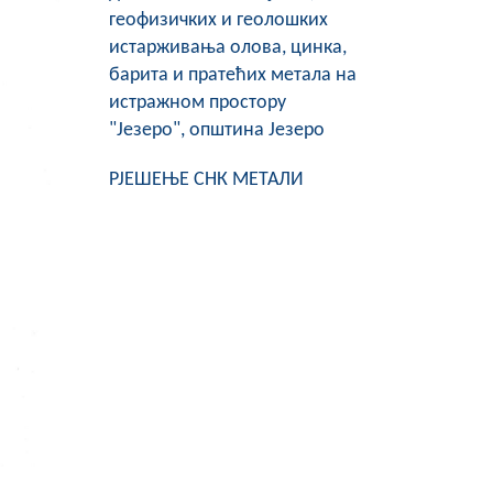
геофизичких и геолошких
истарживања олова, цинка,
барита и пратећих метала на
истражном простору
"Језеро", општина Језеро
РЈЕШЕЊЕ СНК МЕТАЛИ