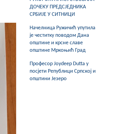
ДОЧЕКУ ПРЕДСЈЕДНИКА
СРБИЈЕ У СИТНИЦИ
Начелница Ружичић упутила
је честитку поводом Дана
општине и крсне славе
општине Мркоњић Град
Професор Joydeep Dutta у
посјети Републици Српској и
општини Језеро