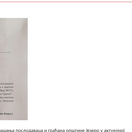
ашања послодаваца и грађана општине Језеро у актуелној