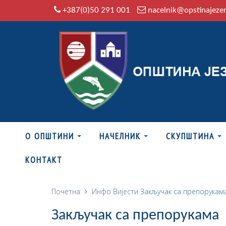
+387(0)50 291 001
nacelnik@opstinajeze
О ОПШТИНИ
НАЧЕЛНИК
СКУПШТИНА
КОНТАКТ
Почетна
Инфо
Вијести
Закључак са препорукам
Закључак са препорукама