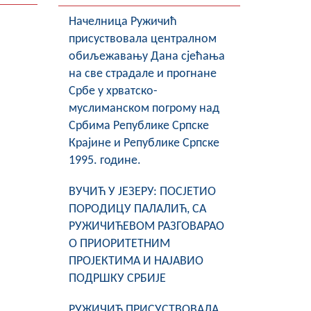
Начелница Ружичић
присуствовала централном
обиљежавању Дана сјећања
на све страдале и прогнане
Србе у хрватско-
муслиманском погрому над
Србима Републике Српске
Крајине и Републике Српске
1995. године.
ВУЧИЋ У ЈЕЗЕРУ: ПОСЈЕТИО
ПОРОДИЦУ ПАЛАЛИЋ, СА
РУЖИЧИЋЕВОМ РАЗГОВАРАО
О ПРИОРИТЕТНИМ
ПРОЈЕКТИМА И НАЈАВИО
ПОДРШКУ СРБИЈЕ
РУЖИЧИЋ ПРИСУСТВОВАЛА