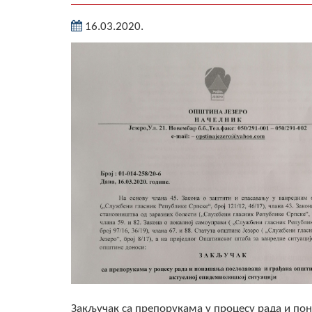
16.03.2020.
Закључак са препорукама у процесу рада и пон