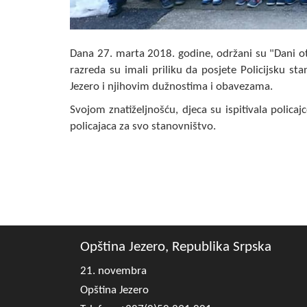
Dana 27. marta 2018. godine, održani su "Dani o
razreda su imali priliku da posjete Policijsku st
Jezero i njihovim dužnostima i obavezama.
Svojom znatiželjnošću, djeca su ispitivala policajce
policajaca za svo stanovništvo.
Opština Jezero, Republika Srpska
21. novembra
Opština Jezero