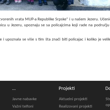
tvorenih vrata MUP-a Republike Srpske" i u našem Jezeru. Učeni
anicu u Jezeru, upoznaju se sa policajcima koji rade na području
 i upoznala se više s tim šta znači biti policajac i koliko je veli
...
Projekti
D
Javne nabavke
Aktuelni projekti
St
op
Važni telfoni
Realizovani projekti