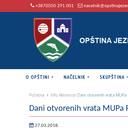
+387(0)50 291 001
nacelnik@opstinajeze
O OPŠTINI
NAČELNIK
SKUPŠTINA
Početna
Info
Aktivnosti
Dani otvorenih vrata MUPa 
Dani otvorenih vrata MUPa R
27.03.2018.