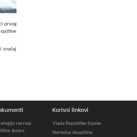
ci prvog
 opštine
ki značaj
okumenti
Korisni linkovi
rategija razvoja
Vlada Republike Srpske
štine Jezero
Narodna skupština