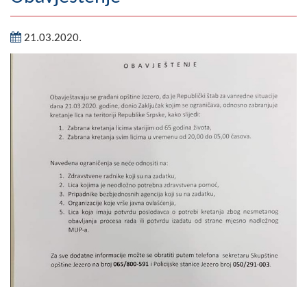
Geografija
21.03.2020.
Naseljena mjesta
Zanimljivosti
Fotogalerija
NAČELNIK
O Načelniku
Zamjenik načelnika
Izvještaj o radu načelnika
SKUPŠTINA
Statut Opštine