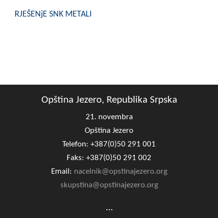
COVID 19
RJEŠENjE SNK METALI
Geoistraživanja
FINANSIJE
PRIVREDA
Poljoprivreda
Opština Jezero, Republika Srpska
Turizam
21. novembra
Opština Jezero
Sport
Telefon: +387(0)50 291 001
Faks: +387(0)50 291 002
CIVILNA ZAŠTITA
Email:
nacelnik@opstinajezero.org
KONTAKT
skupstina@opstinajezero.org
...