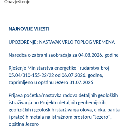
Obavještenje
Skupštinsko vijeće opštine jezero
Sastav Skupštine
NAJNOVIJE VIJESTI
Službeni Glasnici
UPOZORENjE: NASTAVAK VRLO TOPLOG VREMENA
OPŠTINSKA UPRAVA
Naredba o zabrani saobraćaja za 04.08.2026. godine
INFO
Rješenje Ministarstva energetike i rudarstva broj
Vijesti
05.04/310-155-22/22 od 06.07.2026. godine,
Aktivnosti
zaprimljeno u opštinu Jezero 31.07.2026
Javni pozivi
Prijava početka/nastavka radova detaljnih geoloških
istraživanja po Projektu detaljnih geohemijskih,
Obavještenja
geofizičkih i geoloških istarživanja olova, cinka, barita
i pratećih metala na istražnom prostoru "Jezero",
Zaštita od požara
opština Jezero