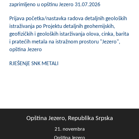
COVID 19
zaprimljeno u opštinu Jezero 31.07.2026
Geoistraživanja
Prijava početka/nastavka radova detaljnih geoloških
istraživanja po Projektu detaljnih geohemijskih,
FINANSIJE
geofizičkih i geoloških istarživanja olova, cinka, barita
i pratećih metala na istražnom prostoru "Jezero",
PRIVREDA
opština Jezero
Poljoprivreda
RJEŠENjE SNK METALI
Turizam
Sport
CIVILNA ZAŠTITA
KONTAKT
Opština Jezero, Republika Srpska
21. novembra
Opština Jezero