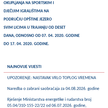
OKUPLjANjA NA SPORTSKIM I
Skupštinsko vijeće opštine jezero
DJEČIJIM IGRALIŠTIMA NA
Sastav Skupštine
PODRUČJU OPŠTINE JEZERO
Službeni Glasnici
SVIM LICIMA U TRAJANjU OD DESET
DANA, ODNOSNO OD 07. 04. 2020. GODINE
OPŠTINSKA UPRAVA
DO 17. 04. 2020. GODINE.
INFO
Vijesti
NAJNOVIJE VIJESTI
Aktivnosti
UPOZORENjE: NASTAVAK VRLO TOPLOG VREMENA
Javni pozivi
Naredba o zabrani saobraćaja za 04.08.2026. godine
Obavještenja
Rješenje Ministarstva energetike i rudarstva broj
Zaštita od požara
05.04/310-155-22/22 od 06.07.2026. godine,