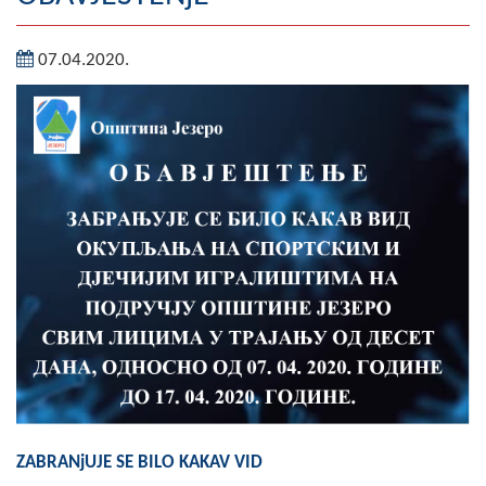
Geografija
07.04.2020.
Naseljena mjesta
Zanimljivosti
Fotogalerija
NAČELNIK
O Načelniku
Zamjenik načelnika
Izvještaj o radu načelnika
SKUPŠTINA
Statut Opštine
ZABRANjUJE SE BILO KAKAV VID